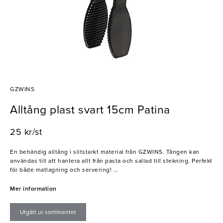
GZWINS
Alltång plast svart 15cm Patina
25 kr/st
En behändig alltång i slitstarkt material från GZWINS. Tången kan
användas till att hantera allt från pasta och sallad till stekning. Perfekt
för både matlagning och servering!
- Mångsidig användning
Mer information
- Tål diskmaskin
Utgått ur sortimentet