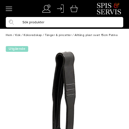
Hem
/
Kök
/
Köksredskap
/
Tänger & pincetter
/
Alltång plast svart 15cm Patina
Utgående
vara