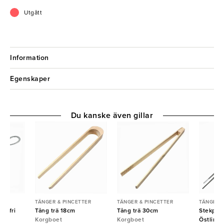
Utgått
Information
Egenskaper
Du kanske även gillar
TER
TÄNGER & PINCETTER
TÄNGER & PINCETTER
TÄNGER &
ostfri
Tång trä 18cm
Tång trä 30cm
Stekpinc
Korgboet
Korgboet
Östlin