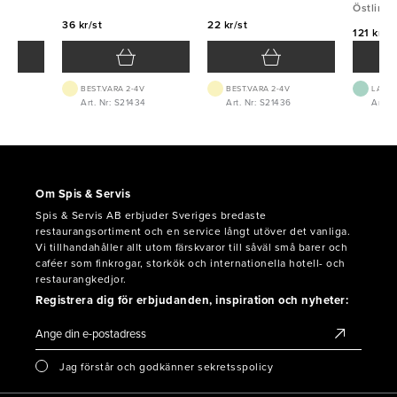
Östlin
36 kr/st
22 kr/st
121 kr/st
BEST.VARA 2-4V
BEST.VARA 2-4V
LAGE
Art. Nr: S21434
Art. Nr: S21436
Art. N
Om Spis & Servis
Spis & Servis AB erbjuder Sveriges bredaste
restaurangsortiment och en service långt utöver det vanliga.
Vi tillhandahåller allt utom färskvaror till såväl små barer och
caféer som finkrogar, storkök och internationella hotell- och
restaurangkedjor.
Registrera dig för erbjudanden, inspiration och nyheter:
Jag förstår och godkänner sekretsspolicy