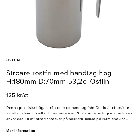
ÖSTLIN
Ströare rostfri med handtag hög
H:180mm D:70mm 53,2cl Östlin
125 kr/st
Denna praktiska höga ströaren med handtag från Östlin är ett måste
för alla caféer, hotell och restauranger. Ströaren är mångsidig och kan
användas till att strö florsocker på bakverk, kakao på varm choklad
eller kanel på en kopp te. Tillverkad i rostfritt stål, är den designad
för att tåla daglig användning utan att ytan slits.
Mer information