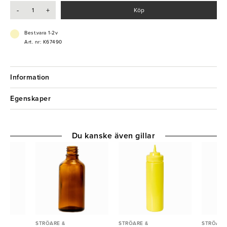
- Tål maskindisk
-
+
Köp
- Hög slittålighet
- Praktisk
Best.vara 1-2v
Art. nr: K67490
Information
Egenskaper
Du kanske även gillar
STRÖARE &
STRÖARE &
STRÖARE