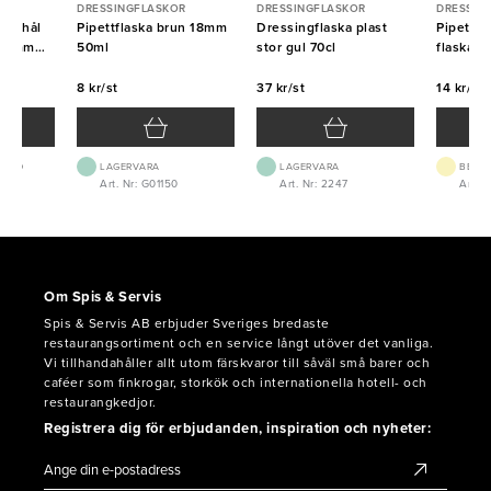
R
DRESSINGFLASKOR
DRESSINGFLASKOR
DRESSIN
med hål
Pipettflaska brun 18mm
Dressingflaska plast
Pipett Sv
70mm
50ml
stor gul 70cl
flaska 
8 kr/st
37 kr/st
14 kr/st
 1-2D
LAGERVARA
LAGERVARA
BEST.
4
Art. Nr: G01150
Art. Nr: 2247
Art. N
Om Spis & Servis
Spis & Servis AB erbjuder Sveriges bredaste
restaurangsortiment och en service långt utöver det vanliga.
Vi tillhandahåller allt utom färskvaror till såväl små barer och
caféer som finkrogar, storkök och internationella hotell- och
restaurangkedjor.
Registrera dig för erbjudanden, inspiration och nyheter: