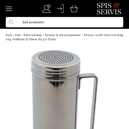
Hem
/
Kök
/
Köksredskap
/
Ströare & dressingflaskor
/
Ströare rostfri med handtag
hög H:180mm D:70mm 53,2cl Östlin