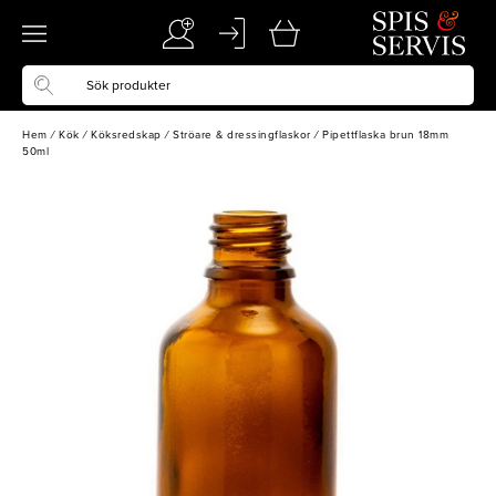
Hem
/
Kök
/
Köksredskap
/
Ströare & dressingflaskor
/
Pipettflaska brun 18mm
50ml