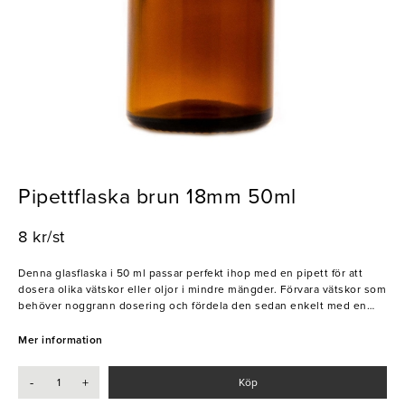
Pipettflaska brun 18mm 50ml
8 kr/st
Denna glasflaska i 50 ml passar perfekt ihop med en pipett för att
dosera olika vätskor eller oljor i mindre mängder. Förvara vätskor som
behöver noggrann dosering och fördela den sedan enkelt med en
pipett. Flaskan är gjort i mörkt glas för att kunna skydda innehåll från
ljus och värme på bästa sätt.
Mer information
- Tålig mot ljus och värme
- Högkvalitativ
-
+
Köp