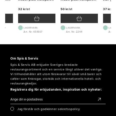
70cl
36cl
32 kr/st
50 kr/st
37 kr/st
 1-2D
LAGERVARA
LAGERVARA
LAGE
4
Art. Nr: K51807
Art. Nr: 2244
Art. N
Om Spis & Servis
Spis & Servis AB erbjuder Sveriges bredaste
restaurangsortiment och en service långt utöver det vanliga.
Vi tillhandahåller allt utom färskvaror till såväl små barer och
caféer som finkrogar, storkök och internationella hotell- och
restaurangkedjor.
Registrera dig för erbjudanden, inspiration och nyheter:
Jag förstår och godkänner sekretsspolicy