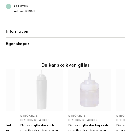
Lagervara
Art. nr: G01150
Information
Egenskaper
Du kanske även gillar
STRÖARE &
STRÖARE &
STRÖARE
R
DRESSINGFLASKOR
DRESSINGFLASKOR
DRESSIN
med hål
Dressingflaska wide
Dressingflaska låg wide
Dressing
70mm
mouth plast transparent
mouth plast transparent
stor gul