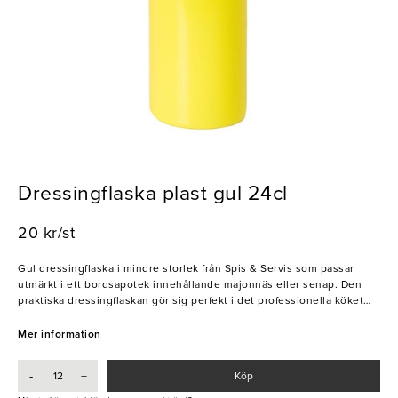
Dressingflaska plast gul 24cl
20 kr/st
Gul dressingflaska i mindre storlek från Spis & Servis som passar
utmärkt i ett bordsapotek innehållande majonnäs eller senap. Den
praktiska dressingflaskan gör sig perfekt i det professionella köket
och kan även användas till uppgifter såsom att spritsa fyllning på
ägghalvor, pannkakssmet eller tjockare såser som vaniljsås eller sylt.
Mer information
Rymmer 23cl. Spis & Servis har försett professionella barer med
utrustning och redskap i över 30 år.
-
+
Köp