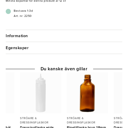
Minsta köpantal för denna produkt är 12 st
Best.vara 1-3d
Art. nr: 2250
Information
Egenskaper
Du kanske även gillar
STRÖARE &
STRÖARE &
STRÖARE
R
DRESSINGFLASKOR
DRESSINGFLASKOR
DRESSIN
med hål
Dressingflaska wide
Pipettflaska brun 18mm
Dressing