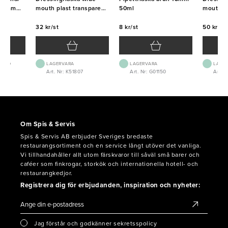
70mm
mouth plast transparent
50ml
mouth pl
70cl
36cl
32 kr/st
8 kr/st
50 kr/st
 1-2D
LAGERVARA
LAGERVARA
LAGE
4
Art. Nr: K51807
Art. Nr: G01150
Art. 
Om Spis & Servis
Spis & Servis AB erbjuder Sveriges bredaste
restaurangsortiment och en service långt utöver det vanliga.
Vi tillhandahåller allt utom färskvaror till såväl små barer och
caféer som finkrogar, storkök och internationella hotell- och
restaurangkedjor.
Registrera dig för erbjudanden, inspiration och nyheter:
Jag förstår och godkänner sekretsspolicy