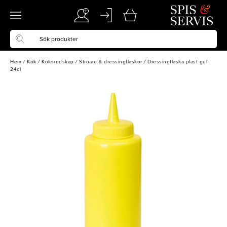
Hem
/
Kök
/
Köksredskap
/
Ströare & dressingflaskor
/
Dressingflaska plast gul
24cl