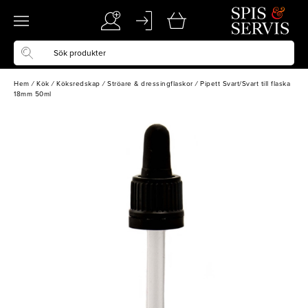
Hem
/
Kök
/
Köksredskap
/
Ströare & dressingflaskor
/
Pipett Svart/Svart till flaska
18mm 50ml