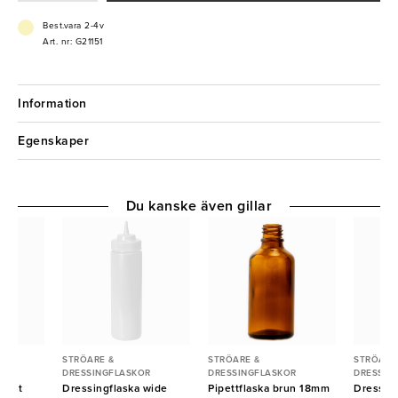
Best.vara 2-4v
Art. nr: G21151
Information
Egenskaper
Du kanske även gillar
STRÖARE &
STRÖARE &
STRÖARE
R
DRESSINGFLASKOR
DRESSINGFLASKOR
DRESSIN
plast
Dressingflaska wide
Pipettflaska brun 18mm
Dressing