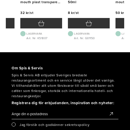
l
mouth plast transparent
50ml
mouth pl
70cl
36cl
32 kr/st
8 kr/st
50 kr/st
LAGERVARA
LAGERVARA
LAGE
Art. Nr: K51807
Art. Nr: G01150
Art. 
Om Spis & Servis
Spis & Servis AB erbjuder Sveriges bredaste
restaurangsortiment och en service långt utöver det vanliga.
Vi tillhandahåller allt utom färskvaror till såväl små barer och
caféer som finkrogar, storkök och internationella hotell- och
restaurangkedjor.
Registrera dig för erbjudanden, inspiration och nyheter:
Jag förstår och godkänner sekretsspolicy