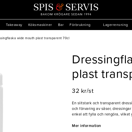
Takeaway
Köksmaskiner
Bar
Förbrukning
Lagerrensning
singflaska wide mouth plast transparent 70cl
Dressingfl
plast trans
32 kr/st
En slitstark och transparent dres
och förvaring av såser, dressinga
enkel att fylla och rengöra, vilk
och barer.
Mer information
- Transparent och tålig plast