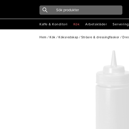
Kaffe & Konditori
Kök
Arbetskläder
Servering
Hem
/
Kök
/
Köksredskap
/
Ströare & dressingflaskor
/
Dres