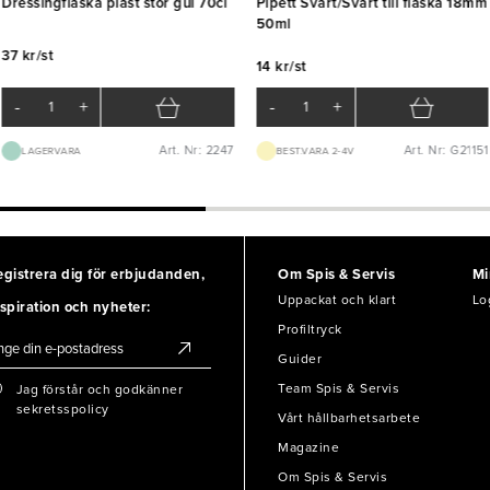
Dressingflaska plast stor gul 70cl
Pipett Svart/Svart till flaska 18mm
50ml
37 kr/st
14 kr/st
-
+
-
+
Art. Nr: 2247
Art. Nr: G21151
LAGERVARA
BEST.VARA 2-4V
egistrera dig för erbjudanden,
Om Spis & Servis
Mi
Uppackat och klart
Lo
spiration och nyheter:
Profiltryck
Guider
Team Spis & Servis
Jag förstår och godkänner
sekretsspolicy
Vårt hållbarhetsarbete
Magazine
Om Spis & Servis