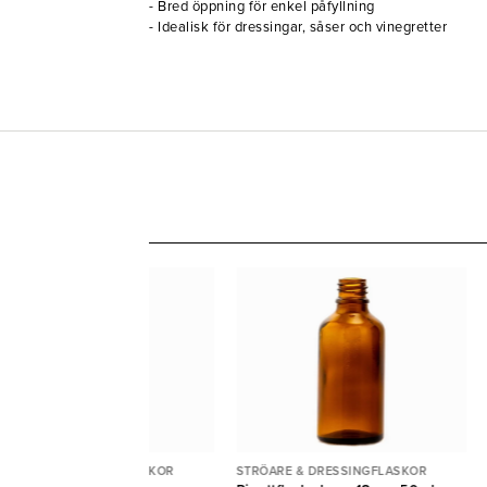
- Bred öppning för enkel påfyllning
- Idealisk för dressingar, såser och vinegretter
RÖARE & DRESSINGFLASKOR
STRÖARE & DRESSINGFLASKOR