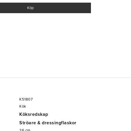
g
Köp
h vinegretter
K51807
Kök
Köksredskap
Ströare & dressingflaskor
26
cm