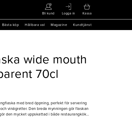
Bli kund
Logga in
Kassa
Bästa köp
Hållbara val
Magazine
Kundtjänst
aska wide mouth
parent 70cl
singflaska med bred öppning, perfekt för servering
r och vinägretter. Den breda mynningen gör flaskan
et gör den mycket uppskattad i både restaurangkök