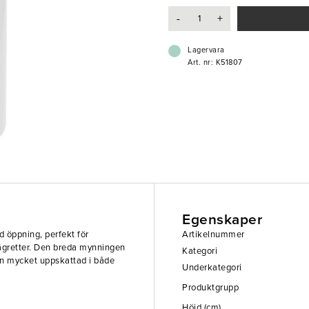
- Bred öppning för enkel påfyllnin
-
+
- Idealisk för dressingar, såser oc
Lagervara
Art. nr: K51807
Egenskaper
d öppning, perfekt för
Artikelnummer
nägretter. Den breda mynningen
Kategori
den mycket uppskattad i både
Underkategori
Produktgrupp
Höjd (cm)