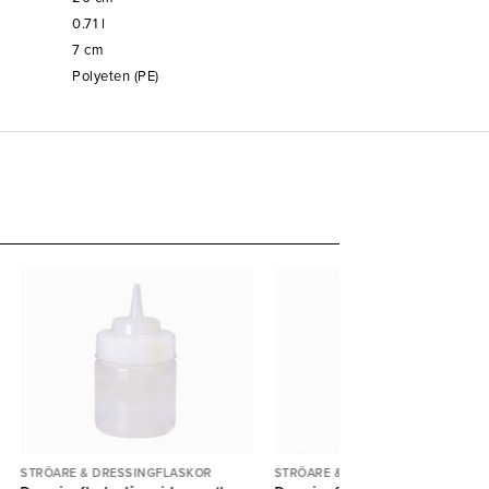
0.71
l
7
cm
Polyeten (PE)
STRÖARE & DRESSINGFLASKOR
STRÖARE & DRESSINGFLASKOR