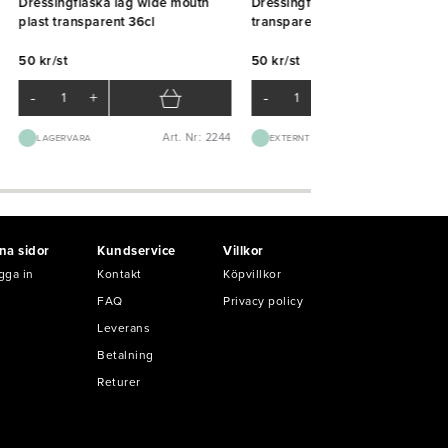
Dressingflaska låg wide mouth
Dressingflaska wide mouth plas
plast transparent 36cl
transparent 94cl
50 kr/st
50 kr/st
-
+
-
+
Art. Nr: 2244
Art. Nr: K51
LAGERVARA
EXTERNT LAGER 1-2D
na sidor
Kundservice
Villkor
gga in
Kontakt
Köpvillkor
FAQ
Privacy policy
Leverans
Betalning
Returer