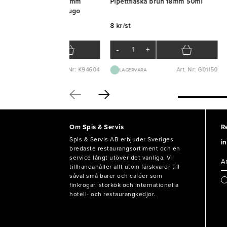
röare rostfri med hål 4mm
Pipettflaska brun 18mm 50ml
96mm D70mm FrankHugo
ankHugo
8 kr/st
 kr/st
-
+
-
+
Art. Nr: K94604
Art. Nr: G01150
EXTERNT LAGER 1-2D
LAGERVARA
Om Spis & Servis
R
Spis & Servis AB erbjuder Sveriges
in
bredaste restaurangsortiment och en
service långt utöver det vanliga. Vi
tillhandahåller allt utom färskvaror till
såväl små barer och caféer som
finkrogar, storkök och internationella
hotell- och restaurangkedjor.