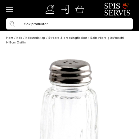
Hem
/
Kök
/
Köksredskap
/
Ströare & dressingflaskor
/
Saltströare glas/rostfri
H:8cm Östlin