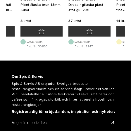
med hål
Pipettflaska brun 18mm
Dressingflaska plast
Pipett Sv
70mm
50ml
stor gul 70cl
flaska 
8 kr/st
37 kr/st
14 kr/st
 1-2D
LAGERVARA
LAGERVARA
BEST.
4
Art. Nr: G01150
Art. Nr: 2247
Art. N
Om Spis & Servis
Spis & Servis AB erbjuder Sveriges bredaste
restaurangsortiment och en service långt utöver det vanliga.
Vi tillhandahåller allt utom färskvaror till såväl små barer och
caféer som finkrogar, storkök och internationella hotell- och
restaurangkedjor.
Registrera dig för erbjudanden, inspiration och nyheter: