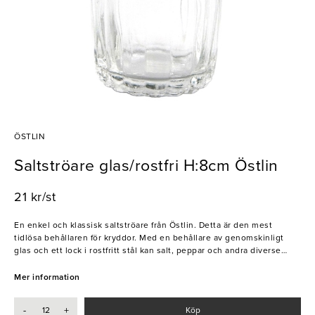
ÖSTLIN
Saltströare glas/rostfri H:8cm Östlin
21 kr/st
En enkel och klassisk saltströare från Östlin. Detta är den mest
tidlösa behållaren för kryddor. Med en behållare av genomskinligt
glas och ett lock i rostfritt stål kan salt, peppar och andra diverse
torra kryddor strös felfritt.
Mer information
- Rostfritt stål
- Glasbehållare
-
+
Köp