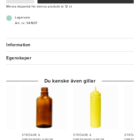
Minsta köpantal för denna produkt är 12 st
Lagervara
Art. nr: S41907
Information
Egenskaper
Du kanske även gillar
STRÖARE &
STRÖARE &
STRÖARE
R
DRESSINGFLASKOR
DRESSINGFLASKOR
DRESSIN