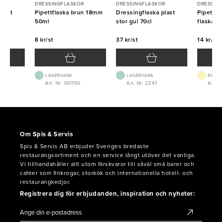
R
DRESSINGFLASKOR
DRESSINGFLASKOR
DRESSIN
plast
Pipettflaska brun 18mm
Dressingflaska plast
Pipett Sv
l
50ml
stor gul 70cl
flaska 
8 kr/st
37 kr/st
14 kr/st
LAGERVARA
LAGERVARA
BEST.
8
Art. Nr: G01150
Art. Nr: 2247
Art. N
Om Spis & Servis
Spis & Servis AB erbjuder Sveriges bredaste
restaurangsortiment och en service långt utöver det vanliga.
Vi tillhandahåller allt utom färskvaror till såväl små barer och
caféer som finkrogar, storkök och internationella hotell- och
restaurangkedjor.
Registrera dig för erbjudanden, inspiration och nyheter: