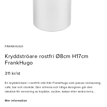
FRANKHUGO
Kryddströare rostfri Ø8cm H17cm
FrankHugo
311 kr/st
En kryddströare i rostfritt stål från FrankHugo som passar restaurang,
café, bar och storkök. Den stilrena och tåliga designen gör den
idealisk för servering av kryddor, socker, kakao eller andra torra
ingredienser vid bord, buffé eller arbetsstation.
Mer information
- Perfekt för kryddor och torra ingredienser