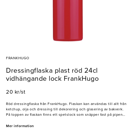
FRANKHUGO
Dressingflaska plast röd 24cl
vidhängande lock FrankHugo
20 kr/st
Röd dressingflaska från FrankHugo. Flaskan kan användas till allt från
ketchup, olja och dressing till dekorering och glasering av bakverk.
På toppen av flaskan finns ett spetslock som snäpper fast på pipen
och undviker läckage. Perfekt för restauranger och snabbmatkedjor.
Mer information
- Smidig förpackning