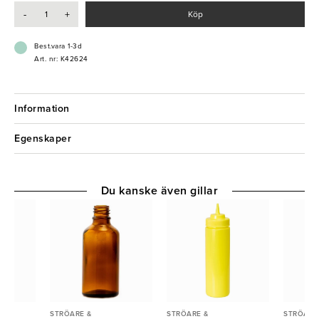
- Enkel rengöring
-
+
Köp
Best.vara 1-3d
Art. nr: K42624
Information
Egenskaper
Du kanske även gillar
STRÖARE &
STRÖARE &
STRÖARE