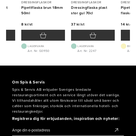
R
DRESSINGFLASKOR
DRESSINGFLASKOR
DRESSIN
plast
Pipettflaska brun 18mm
Dressingflaska plast
Pipett Sv
l
50ml
stor gul 70cl
flaska 
8 kr/st
37 kr/st
14 kr/st
LAGERVARA
LAGERVARA
BEST.
8
Art. Nr: G01150
Art. Nr: 2247
Art. N
Om Spis & Servis
Spis & Servis AB erbjuder Sveriges bredaste
restaurangsortiment och en service långt utöver det vanliga.
Vi tillhandahåller allt utom färskvaror till såväl små barer och
caféer som finkrogar, storkök och internationella hotell- och
restaurangkedjor.
Registrera dig för erbjudanden, inspiration och nyheter: