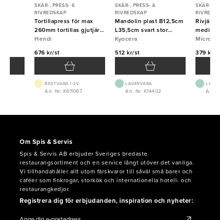
SKÄR-, PRESS- &
SKÄR-, PRESS- &
SKÄR-, PR
RIVREDSKAP
RIVREDSKAP
RIVREDS
 fin
Tortillapress för max
Mandolin plast B12,5cm
Rivjärn
260mm tortillas gjutjärn
L35,5cm svart stor
medium 
Hendi
Hendi
Kyocera
Kyocera
Micropl
Micropl
676 kr/st
512 kr/st
379 kr/s
BEST.VARA 1-2V
LAGERVARA
LAGE
4
Art. Nr: K611067
Art. Nr: K14402
Art. 
Om Spis & Servis
Spis & Servis AB erbjuder Sveriges bredaste
restaurangsortiment och en service långt utöver det vanliga.
Vi tillhandahåller allt utom färskvaror till såväl små barer och
caféer som finkrogar, storkök och internationella hotell- och
restaurangkedjor.
Registrera dig för erbjudanden, inspiration och nyheter: