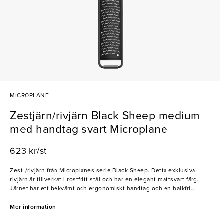
MICROPLANE
Zestjärn/rivjärn Black Sheep medium
med handtag svart Microplane
623 kr/st
Zest-/rivjärn från Microplanes serie Black Sheep. Detta exklusiva
rivjärn är tillverkat i rostfritt stål och har en elegant mattsvart färg.
Järnet har ett bekvämt och ergonomiskt handtag och en halkfri
gummifot som säkerställer stabilitet vid användning. Bladen är extra
vassa vilket förenklar användningen och ger ett perfekt rivet resultat.
Mer information
Detta rivjärn platsar i professionella kök där kocken kräver redskap av