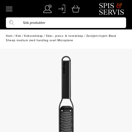
Hem
/
Kök
/
Köksredskap
/
Skär-, press- & rivredskap
/
Zestjärn/rivjärn Black
Sheep medium med handtag svart Microplane