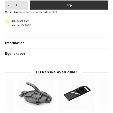
högsta kvalitet.
-
+
Köp
- Halkfri gummifot
Minsta köpantal för denna produkt är 4 st
- Bekvämt handtag
- Elegant design
Best.vara 1-2v
- Användarvänlig
Art. nr: K43020
Information
Egenskaper
Du kanske även gillar