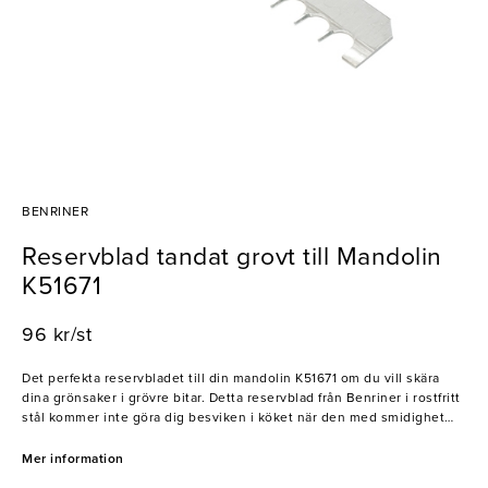
BENRINER
Reservblad tandat grovt till Mandolin
K51671
96 kr/st
Det perfekta reservbladet till din mandolin K51671 om du vill skära
dina grönsaker i grövre bitar. Detta reservblad från Benriner i rostfritt
stål kommer inte göra dig besviken i köket när den med smidighet
skär perfekta bitar såsom du vill ha dem, varje gång.
- Grovt tandat
Mer information
- Rostfritt stål