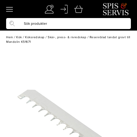
Hem
/
Kök
/
Köksredskap
/
Skär-, press- & rivredskap
/
Reservblad tandat grovt till
Mandolin K51671