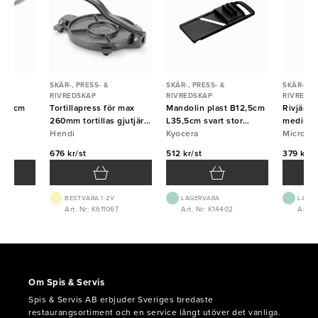
SKÄR-, PRESS- &
SKÄR-, PRESS- &
SKÄR-, PR
RIVREDSKAP
RIVREDSKAP
RIVREDS
ri 36cm
Tortillapress för max
Mandolin plast B12,5cm
Rivjärn
260mm tortillas gjutjärn
L35,5cm svart stor
medium 
Hendi
Hendi
Kyocera
Kyocera
Micropl
Micropl
676 kr/st
512 kr/st
379 kr/s
BEST.VARA 1-2V
LAGERVARA
LAGE
Art. Nr: K611067
Art. Nr: K14402
Art. 
Om Spis & Servis
Spis & Servis AB erbjuder Sveriges bredaste
restaurangsortiment och en service långt utöver det vanliga.