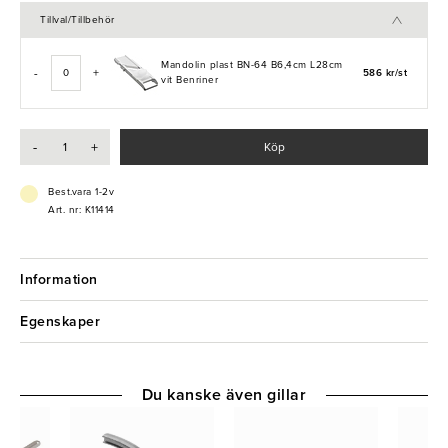
Tillval/Tillbehör
Mandolin plast BN-64 B6,4cm L28cm
-
+
586 kr/st
vit Benriner
-
+
Köp
Best.vara 1-2v
Art. nr: K11414
Information
Egenskaper
Du kanske även gillar