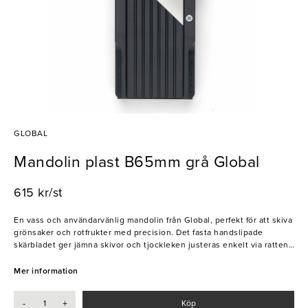
GLOBAL
Mandolin plast B65mm grå Global
615 kr/st
En vass och användarvänlig mandolin från Global, perfekt för att skiva
grönsaker och rotfrukter med precision. Det fasta handslipade
skärbladet ger jämna skivor och tjockleken justeras enkelt via ratten
på baksidan (0,5–5 mm). Utrustad med glidskydd undertill och en
klack för stabilitet över skål eller bunke. Levereras med fingerskydd
Mer information
och tre tandade blad för stavskärning i olika grovlekar.
-
+
Köp
- Justerbar skivtjocklek 0,5–5 mm