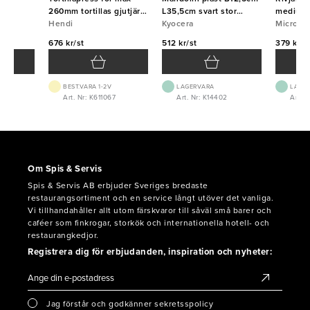
260mm tortillas gjutjärn
L35,5cm svart stor
medium 
Hendi
Hendi
Kyocera
Kyocera
Micropl
Micropl
676 kr/st
512 kr/st
379 kr/s
BEST.VARA 1-2V
LAGERVARA
LAGE
4
Art. Nr: K611067
Art. Nr: K14402
Art. 
Om Spis & Servis
Spis & Servis AB erbjuder Sveriges bredaste
restaurangsortiment och en service långt utöver det vanliga.
Vi tillhandahåller allt utom färskvaror till såväl små barer och
caféer som finkrogar, storkök och internationella hotell- och
restaurangkedjor.
Registrera dig för erbjudanden, inspiration och nyheter:
Jag förstår och godkänner sekretsspolicy