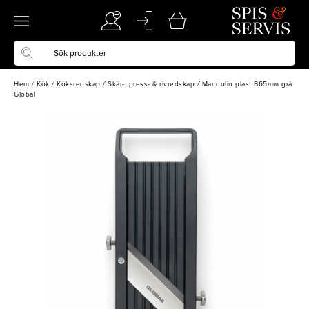
Hem
/
Kök
/
Köksredskap
/
Skär-, press- & rivredskap
/
Mandolin plast B65mm grå
Global