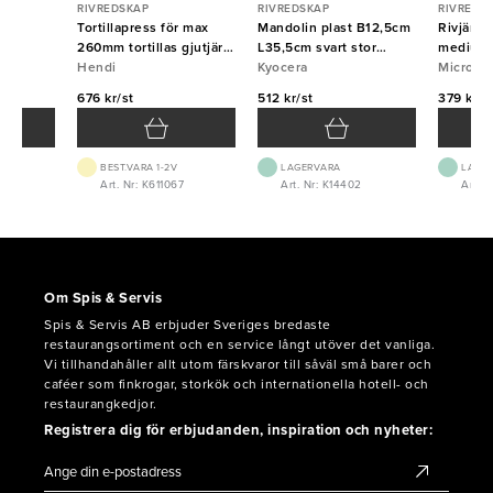
RIVREDSKAP
RIVREDSKAP
RIVREDS
 fin
Tortillapress för max
Mandolin plast B12,5cm
Rivjärn
260mm tortillas gjutjärn
L35,5cm svart stor
medium 
Hendi
Hendi
Kyocera
Kyocera
Micropl
Micropl
676 kr/st
512 kr/st
379 kr/s
BEST.VARA 1-2V
LAGERVARA
LAGE
4
Art. Nr: K611067
Art. Nr: K14402
Art. 
Om Spis & Servis
Spis & Servis AB erbjuder Sveriges bredaste
restaurangsortiment och en service långt utöver det vanliga.
Vi tillhandahåller allt utom färskvaror till såväl små barer och
caféer som finkrogar, storkök och internationella hotell- och
restaurangkedjor.
Registrera dig för erbjudanden, inspiration och nyheter: