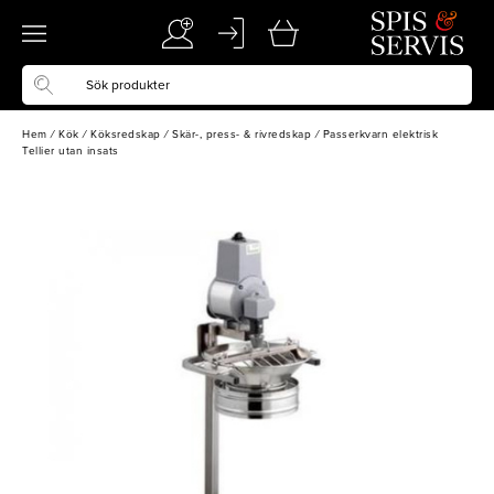
Hem
/
Kök
/
Köksredskap
/
Skär-, press- & rivredskap
/
Passerkvarn elektrisk
Tellier utan insats