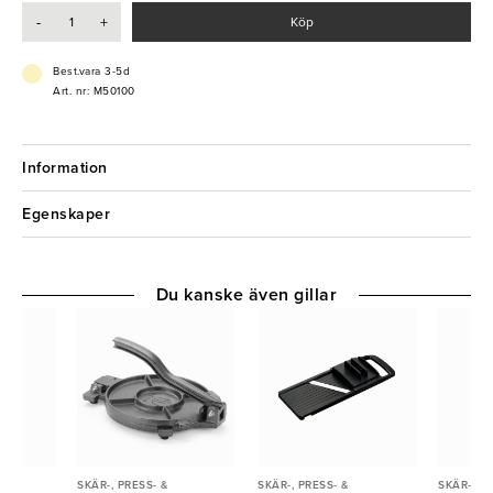
-
+
Köp
- Kapacitet: 10 - 50 portioner.
- 5kg/min
- Rostfritt stål
Best.vara 3-5d
Art. nr: M50100
Information
Egenskaper
Du kanske även gillar
SKÄR-, PRESS- &
SKÄR-, PRESS- &
SKÄR-, PR