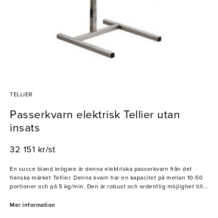
TELLIER
Passerkvarn elektrisk Tellier utan
insats
32 151 kr/st
En succe bland krögare är denna elektriska passerkvarn från det
franska märket Tellier. Denna kvarn har en kapacitet på mellan 10-50
portioner och på 5 kg/min. Den är robust och ordentlig möjlighet till
att köpa olika insatser finns. Denna kvarn kommer utan insats.
Diametern på denna är 37 cm. Passerkvarnen är gjord av rostfritt stål
Mer information
och är tillverkad i Frankrike.