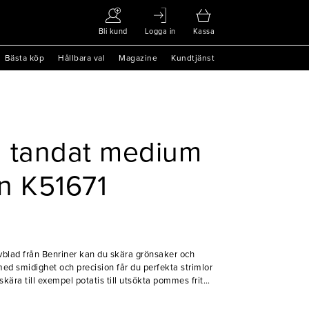
Bli kund
Logga in
Kassa
Bästa köp
Hållbara val
Magazine
Kundtjänst
d tandat medium
in K51671
blad från Benriner kan du skära grönsaker och
med smidighet och precision får du perfekta strimlor
kära till exempel potatis till utsökta pommes frites
 på dina gäster med perfekt skurna bitar. Det är
mer hålla länge i ditt kök. Ta din matlagning till