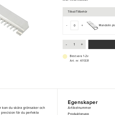
nästa nivå med proffsigt skurna 
- Rostfritt stål
Tillval/Tillbehör
- Reservblad
- Medium tandat
-
+
Mandolin pl
-
+
Best.vara 1-2v
Art. nr: K11331
Egenskaper
r kan du skära grönsaker och
Artikelnummer
 precision får du perfekta
Produktgrupp