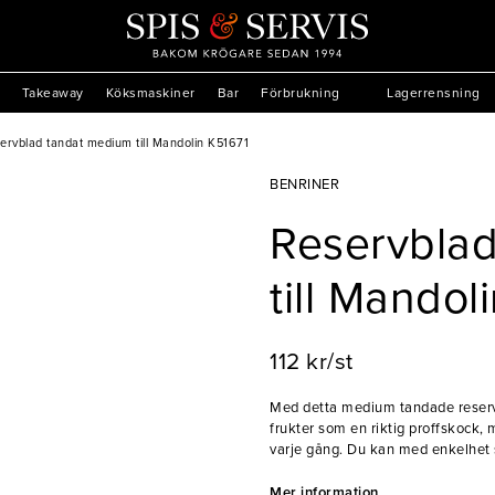
Takeaway
Köksmaskiner
Bar
Förbrukning
Lagerrensning
ervblad tandat medium till Mandolin K51671
BENRINER
Reservbla
till Mandol
112 kr/st
Med detta medium tandade reserv
frukter som en riktig proffskock, 
varje gång. Du kan med enkelhet s
som höjer alla måltider. Imponera
tillverkat av rostfritt stål och kom
Mer information