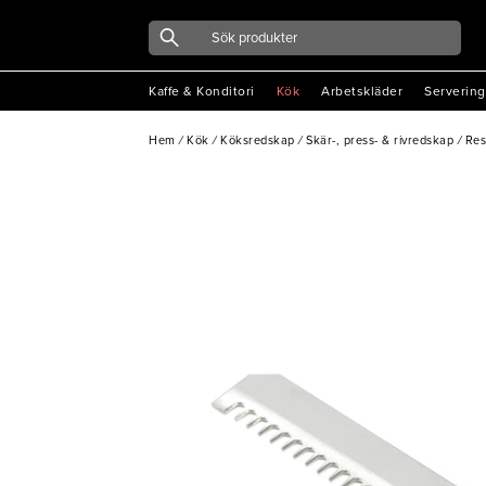
Kaffe & Konditori
Kök
Arbetskläder
Servering
Hem
/
Kök
/
Köksredskap
/
Skär-, press- & rivredskap
/
Res