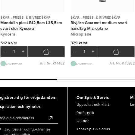
SKÄR-, PRESS- & RIVREDSKAP
SKÄR-, PRESS- & RIVREDSKAP
Mandolin plast B12,5cm L35,5cm
Rivjärn Gourmet medium svart
svart stor Kyocera
handtag Microplane
Kyocera
Microplane
512 kr/st
379 kr/st
-
+
-
+
Art. Nr: K14402
Art. Nr: K45202
LAGERVARA
LAGERVARA
egistrera dig för erbjudanden,
Om Spis & Servis
Mi
Uppackat och klart
Lo
spiration och nyheter:
Profiltryck
Guider
Team Spis & Servis
Jag förstår och godkänner
sekretsspolicy