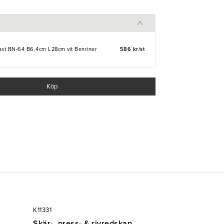
grönsaker.
ast BN-64 B6,4cm L28cm vit Benriner
586 kr/st
Köp
K11331
Skär-, press- & rivredskap