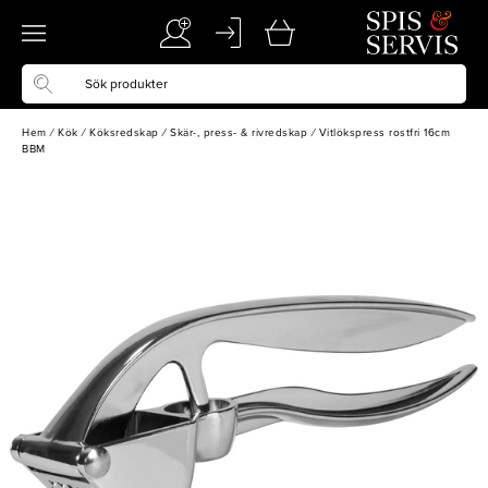
Hem
/
Kök
/
Köksredskap
/
Skär-, press- & rivredskap
/
Vitlökspress rostfri 16cm
BBM