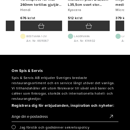
260mm tortillas gjutjärn
L35,5cm svart stor
medium 
Hendi
Hendi
Kyocera
Kyocera
Micropl
Micropl
676 kr/st
512 kr/st
379 kr/s
BEST.VARA 1-2V
LAGERVARA
LAGE
4
Art. Nr: K611067
Art. Nr: K14402
Art. 
Om Spis & Servis
Spis & Servis AB erbjuder Sveriges bredaste
restaurangsortiment och en service långt utöver det vanliga.
Vi tillhandahåller allt utom färskvaror till såväl små barer och
caféer som finkrogar, storkök och internationella hotell- och
restaurangkedjor.
Registrera dig för erbjudanden, inspiration och nyheter:
Jag förstår och godkänner sekretsspolicy