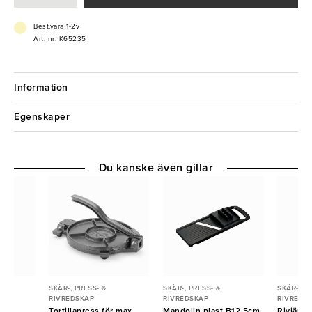
Best.vara 1-2v
Art. nr: K65235
Information
Egenskaper
Du kanske även gillar
SKÄR-, PRESS- &
SKÄR-, PRESS- &
SKÄR-, PR
RIVREDSKAP
RIVREDSKAP
RIVREDS
 fin
Tortillapress för max
Mandolin plast B12,5cm
Rivjärn