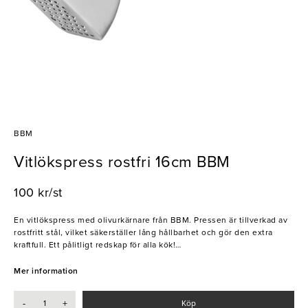
BBM
Vitlökspress rostfri 16cm BBM
100 kr/st
En vitlökspress med olivurkärnare från BBM. Pressen är tillverkad av
rostfritt stål, vilket säkerställer lång hållbarhet och gör den extra
kraftfull. Ett pålitligt redskap för alla kök!
- Tål diskmaskin
Mer information
- Med olivurkärnare
-
+
Köp