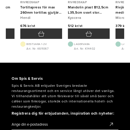
RIVREDSKAP
RIVREDSKAP
RIVREDS
ri 36cm
Tortillapress för max
Mandolin plast B12,5cm
Rivjärn
260mm tortillas gjutjärn
L35,5cm svart stor
medium 
Hendi
Hendi
Kyocera
Kyocera
Micropl
Micropl
676 kr/st
512 kr/st
379 kr/s
BEST.VARA 1-2V
LAGERVARA
LAGE
Art. Nr: K611067
Art. Nr: K14402
Art. 
Om Spis & Servis
Spis & Servis AB erbjuder Sveriges bredaste
restaurangsortiment och en service långt utöver det vanliga.
Vi tillhandahåller allt utom färskvaror till såväl små barer och
caféer som finkrogar, storkök och internationella hotell- och
restaurangkedjor.
Registrera dig för erbjudanden, inspiration och nyheter: