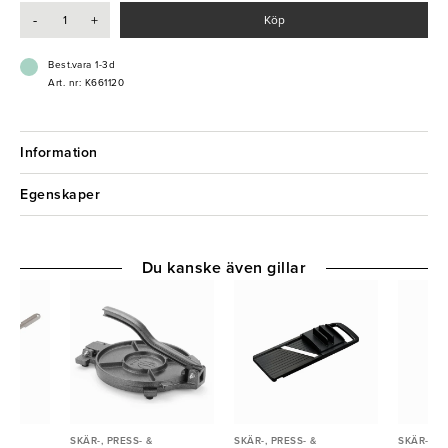
- Fyrkantig
-
+
Köp
- Diskas för hand
Best.vara 1-3d
Art. nr: K661120
Information
Egenskaper
Du kanske även gillar
SKÄR-, PRESS- &
SKÄR-, PRESS- &
SKÄR-, PR