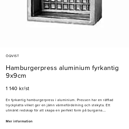
ÖQVIST
Hamburgerpress aluminium fyrkantig
9x9cm
1 140 kr/st
En fyrkantig hamburgerpress i aluminium. Pressen har en räfflad
tryckplatta vilket ger en jämn värmefördelning och stekyta. Ett
utmärkt redskap för att skapa en perfekt form på burgarna.
- Aluminium
Mer information
- Räfflad tryckplatta