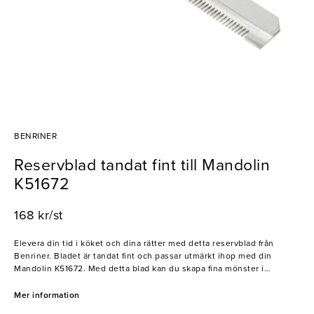
BENRINER
Reservblad tandat fint till Mandolin
K51672
168 kr/st
Elevera din tid i köket och dina rätter med detta reservblad från
Benriner. Bladet är tandat fint och passar utmärkt ihop med din
Mandolin K51672. Med detta blad kan du skapa fina mönster i
grönsakerna, rotfrukterna och frukterna vilket kommer förhöja vilken
rätt som helst. Med bladets perfekta passform kan du med säkerhet
Mer information
lita på att din mandolin är stabil och smidig att använda. Tveka inte,