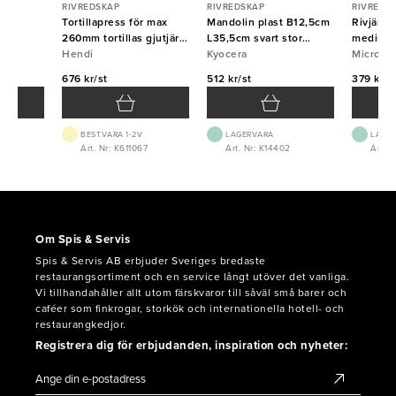
RIVREDSKAP
RIVREDSKAP
RIVREDS
 fin
Tortillapress för max
Mandolin plast B12,5cm
Rivjärn
260mm tortillas gjutjärn
L35,5cm svart stor
medium 
Hendi
Hendi
Kyocera
Kyocera
Micropl
Micropl
676 kr/st
512 kr/st
379 kr/s
BEST.VARA 1-2V
LAGERVARA
LAGE
4
Art. Nr: K611067
Art. Nr: K14402
Art. 
Om Spis & Servis
Spis & Servis AB erbjuder Sveriges bredaste
restaurangsortiment och en service långt utöver det vanliga.
Vi tillhandahåller allt utom färskvaror till såväl små barer och
caféer som finkrogar, storkök och internationella hotell- och
restaurangkedjor.
Registrera dig för erbjudanden, inspiration och nyheter: