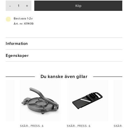
detta kommer bli din nya favorit arbetspartner i köket!
-
+
Köp
- Rostfritt stål
- Fint tandat
Best.vara 1-2v
Art. nr: K11409
Information
Egenskaper
Du kanske även gillar
SKÄR-, PRESS- &
SKÄR-, PRESS- &
SKÄR-, PR