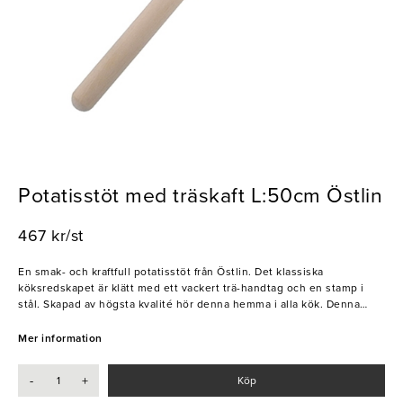
Potatisstöt med träskaft L:50cm Östlin
467 kr/st
En smak- och kraftfull potatisstöt från Östlin. Det klassiska
köksredskapet är klätt med ett vackert trä-handtag och en stamp i
stål. Skapad av högsta kvalité hör denna hemma i alla kök. Denna
potatisstöt kan användas till bär, frukt, rotfrukter och grönsaker - vad
man än önskar att stöta.
Mer information
- Rostfritt stål
-
+
Köp
- Trähandtag