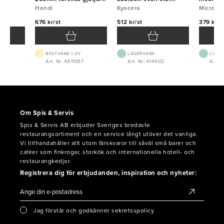
Hendi
Hendi
Kyocera
Kyocera
Micropl
Micropl
676 kr/st
512 kr/st
379 kr/s
BEST.VARA 1-2V
LAGERVARA
LAGE
4
Art. Nr: K611067
Art. Nr: K14402
Art. 
Om Spis & Servis
Spis & Servis AB erbjuder Sveriges bredaste
restaurangsortiment och en service långt utöver det vanliga.
Vi tillhandahåller allt utom färskvaror till såväl små barer och
caféer som finkrogar, storkök och internationella hotell- och
restaurangkedjor.
Registrera dig för erbjudanden, inspiration och nyheter:
Jag förstår och godkänner sekretsspolicy