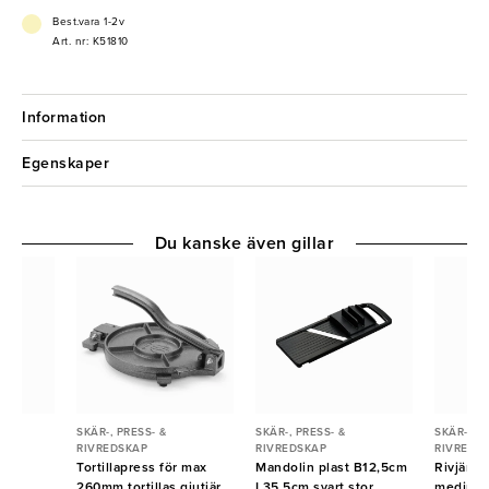
Best.vara 1-2v
Art. nr: K51810
Information
Egenskaper
Du kanske även gillar
SKÄR-, PRESS- &
SKÄR-, PRESS- &
SKÄR-, PR
RIVREDSKAP
RIVREDSKAP
RIVREDS
 fin
Tortillapress för max
Mandolin plast B12,5cm
Rivjärn
260mm tortillas gjutjärn
L35,5cm svart stor
medium 