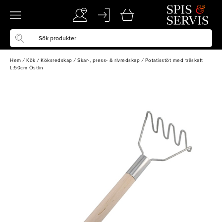
Hem
/
Kök
/
Köksredskap
/
Skär-, press- & rivredskap
/
Potatisstöt med träskaft
L:50cm Östlin