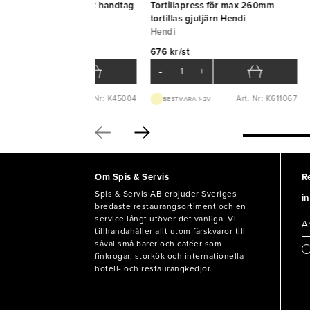
vjärn Gourmet fin svart handtag
Tortillapress för max 260mm
croplane
tortillas gjutjärn Hendi
Hendi
9 kr/st
676 kr/st
-
+
-
+
Art. Nr: K45004
Art. Nr: K611067
LAGERVARA
BEST.VARA 1-2V
Om Spis & Servis
R
Spis & Servis AB erbjuder Sveriges
in
bredaste restaurangsortiment och en
service långt utöver det vanliga. Vi
tillhandahåller allt utom färskvaror till
såväl små barer och caféer som
finkrogar, storkök och internationella
hotell- och restaurangkedjor.