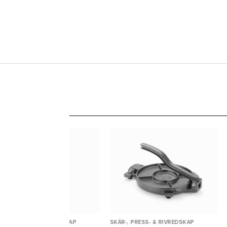
ÄR-, PRESS- & RIVREDSKAP
SKÄR-, PRESS- & RIVREDSKAP