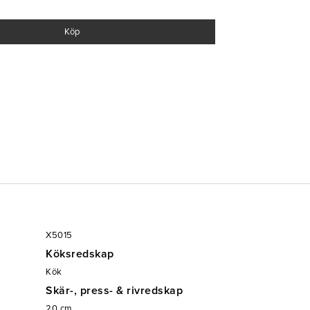
ppor
Köp
X5015
Köksredskap
Kök
Skär-, press- & rivredskap
20
cm