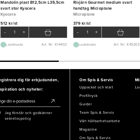
Mandolin plast B12,5cm L35,5cm
Rivjärn Gourmet medium svart
svart stor Kyocera
handtag Microplane
Kyocera
Microplane
512 kr/st
379 kr/st
-
+
-
+
Art. Nr: K14402
Art. Nr: K45202
LAGERVARA
LAGERVARA
egistrera dig för erbjudanden,
Om Spis & Servis
Mi
Uppackat och klart
Lo
spiration och nyheter:
Profiltryck
Guider
Team Spis & Servis
Jag förstår och godkänner
sekretsspolicy
Vårt hållbarhetsarbete
Magazine
Om Spis & Servis