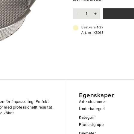
- Idealisk för puréer, såser och so
-
+
Best.vara 1-2v
Art. nr: X5015
Egenskaper
gen för finpassering. Perfekt
Artikelnummer
or med professionellt resultat.
Underkategori
ga köket.
Kategori
Produktgrupp
Diameter