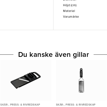
Höjd (cm)
Material
Varumärke
Du kanske även gillar
SKÄR-, PRESS- & RIVREDSKAP
SKÄR-, PRESS- & RIVREDSKAP