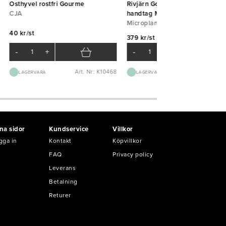
Osthyvel rostfri Gourme
Rivjärn Gourmet grov svart
CJA
handtag Microplane
Microplane
40 kr/st
379 kr/st
-
+
-
+
Art. Nr: K10468
Art. Nr: K45
LAGERVARA
LAGERVARA
na sidor
Kundservice
Villkor
gga in
Kontakt
Köpvillkor
FAQ
Privacy policy
Leverans
Betalning
Returer