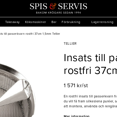
Takeaway
Köksmaskiner
Bar
Förbrukning
Lagerrensning
ats till passerkvarn rostfri 37cm 1,5mm Tellier
TELLIER
Insats till
rostfri 37c
1 571 kr/st
En rostfri insats till passerkvarn f
du vill få fram silkeslena puréer,
att montera, använda och rengöra 
- Tillverkad i rostfritt stål
Mer information