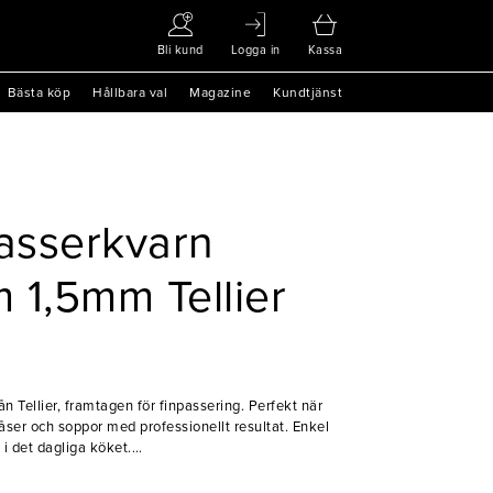
Bli kund
Logga in
Kassa
Bästa köp
Hållbara val
Magazine
Kundtjänst
 passerkvarn
m 1,5mm Tellier
rån Tellier, framtagen för finpassering. Perfekt när
 såser och soppor med professionellt resultat. Enkel
i det dagliga köket.