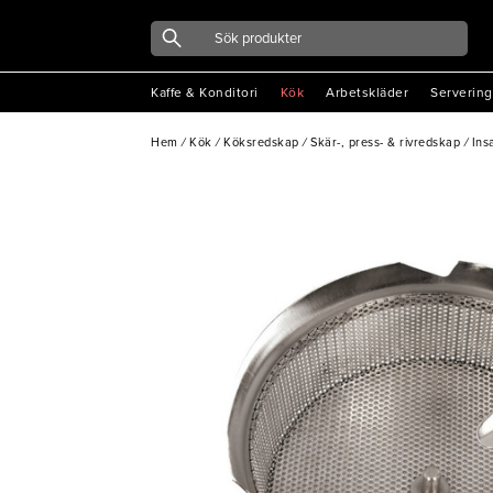
Kaffe & Konditori
Kök
Arbetskläder
Servering
Hem
/
Kök
/
Köksredskap
/
Skär-, press- & rivredskap
/
Ins