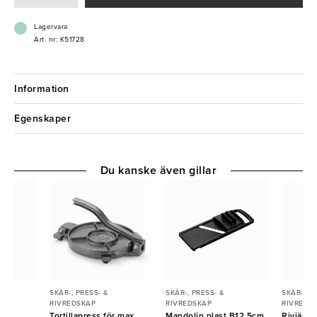
- Tål maskindisk
- Hög kvalitet
Lagervara
Art. nr: K51728
Information
Egenskaper
Du kanske även gillar
SKÄR-, PRESS- &
SKÄR-, PRESS- &
SKÄR-, PR
RIVREDSKAP
RIVREDSKAP
RIVREDS
 fin
Tortillapress för max
Mandolin plast B12,5cm
Rivjärn