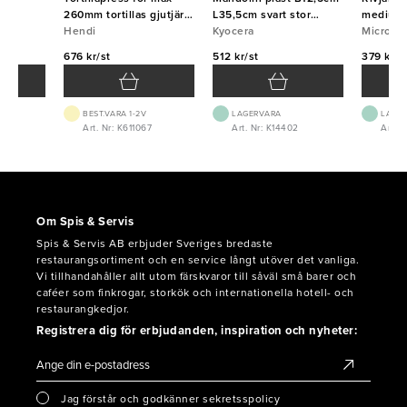
260mm tortillas gjutjärn
L35,5cm svart stor
medium 
Hendi
Hendi
Kyocera
Kyocera
Micropl
Micropl
676 kr/st
512 kr/st
379 kr/s
BEST.VARA 1-2V
LAGERVARA
LAGE
4
Art. Nr: K611067
Art. Nr: K14402
Art. 
Om Spis & Servis
Spis & Servis AB erbjuder Sveriges bredaste
restaurangsortiment och en service långt utöver det vanliga.
Vi tillhandahåller allt utom färskvaror till såväl små barer och
caféer som finkrogar, storkök och internationella hotell- och
restaurangkedjor.
Registrera dig för erbjudanden, inspiration och nyheter:
Jag förstår och godkänner sekretsspolicy