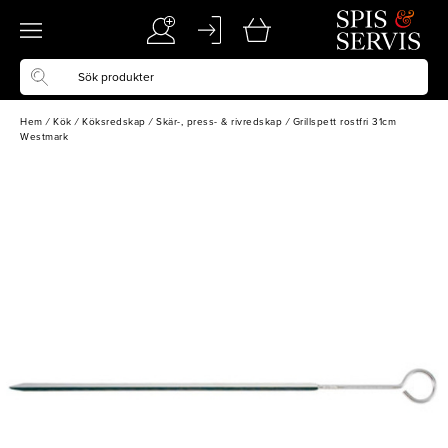
Hem
/
Kök
/
Köksredskap
/
Skär-, press- & rivredskap
/
Grillspett rostfri 31cm
Westmark