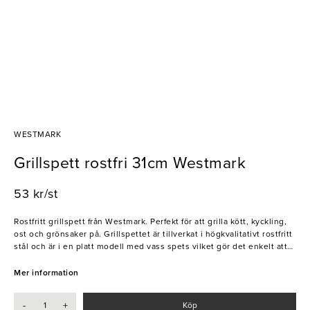
WESTMARK
Grillspett rostfri 31cm Westmark
53 kr/st
Rostfritt grillspett från Westmark. Perfekt för att grilla kött, kyckling,
ost och grönsaker på. Grillspettet är tillverkat i högkvalitativt rostfritt
stål och är i en platt modell med vass spets vilket gör det enkelt att
trä på råvarorna samtidigt som det förhindrar att köttet rullar ihop sig
vid tillagning. Dessa spett kan återanvändas många gånger vilket gör
Mer information
dem både prisvärda och miljövänliga. Ett utmärkt val för kök och
restaurang!
-
+
Köp