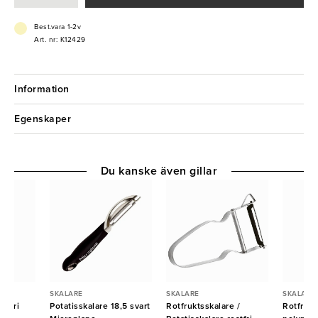
- Polymerhandtag
Best.vara 1-2v
Art. nr: K12429
Information
Egenskaper
Du kanske även gillar
SKALARE
SKALARE
SKALARE
stfri
Potatisskalare 18,5 svart
Rotfruktsskalare /
Rotfrukt