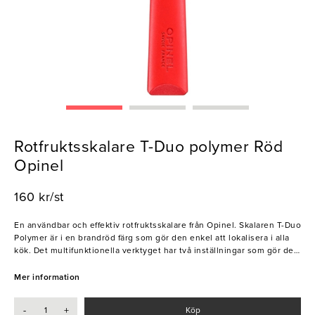
Rotfruktsskalare T-Duo polymer Röd
Opinel
160 kr/st
En användbar och effektiv rotfruktsskalare från Opinel. Skalaren T-Duo
Polymer är i en brandröd färg som gör den enkel att lokalisera i alla
kök. Det multifunktionella verktyget har två inställningar som gör det
möjligt att både skala och skära rotfrukter. Det bekväma handtaget
passar både höger- och vänsterhänta vilket gör denna till ett
Mer information
självklart val.
-
+
Köp
- Tål diskmaskin