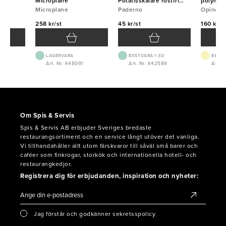
Microplane
Potatisskalare rostfri
polymer 
Microplane
Paderno
Paderno
Opinel
258 kr/st
45 kr/st
160 kr/s
LAGERVARA
BEST.VARA 1-3D
BEST.
Art. Nr: K48091
Art. Nr: K42589
Art. N
Om Spis & Servis
Spis & Servis AB erbjuder Sveriges bredaste
restaurangsortiment och en service långt utöver det vanliga.
Vi tillhandahåller allt utom färskvaror till såväl små barer och
caféer som finkrogar, storkök och internationella hotell- och
restaurangkedjor.
Registrera dig för erbjudanden, inspiration och nyheter:
Jag förstår och godkänner sekretsspolicy