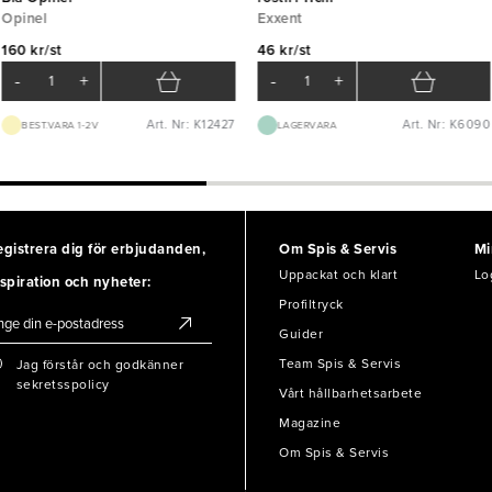
Opinel
Exxent
160 kr/st
46 kr/st
-
+
-
+
Art. Nr: K12427
Art. Nr: K6090
BEST.VARA 1-2V
LAGERVARA
egistrera dig för erbjudanden,
Om Spis & Servis
Mi
Uppackat och klart
Lo
spiration och nyheter:
Profiltryck
Guider
Team Spis & Servis
Jag förstår och godkänner
sekretsspolicy
Vårt hållbarhetsarbete
Magazine
Om Spis & Servis