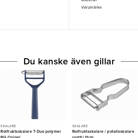
Material
Varumärke
Du kanske även gillar
SKALARE
SKALARE
Rotfruktsskalare T-Duo polymer
Rotfruktsskalare / potatisskalare
Blå Opinel
rostfri 11cm