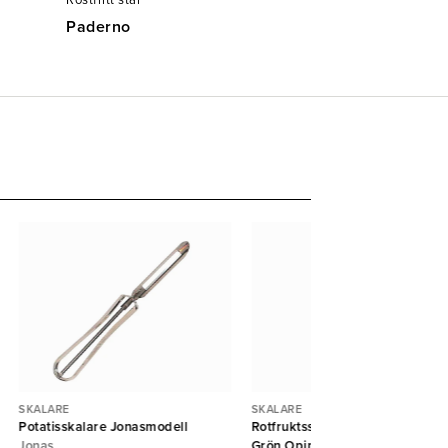
Rostfritt stål
Paderno
SKALARE
SKALARE
Potatisskalare Jonasmodell
Rotfruktsskalare T-Duo polymer
Jonas
Grön Opinel