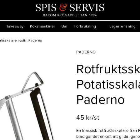
Takeaway
Köksmaskiner
Bar
Förbrukning
Lagerrensning
atisskalare rostfri Paderno
PADERNO
Rotfruktssk
Potatisskal
Paderno
45 kr/st
En klassisk rotfruktsskalare frå
blad gör det enkelt att glida igeno