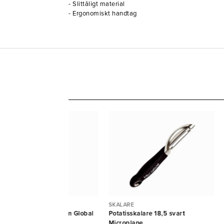
- Slittåligt material
- Ergonomiskt handtag
ALARE
SKALARE
tatisskalare rostfri 5cm Global
Potatisskalare 18,5 svart
obal
Microplane