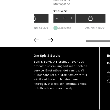
Microplane
5 kr/st
258 kr/st
-
+
-
+
Art. Nr: K51276
Art. Nr: K48091
BEST.VARA 3-5D
LAGERVARA
Om Spis & Servis
R
Spis & Servis AB erbjuder Sveriges
in
bredaste restaurangsortiment och en
service långt utöver det vanliga. Vi
tillhandahåller allt utom färskvaror till
såväl små barer och caféer som
finkrogar, storkök och internationella
hotell- och restaurangkedjor.