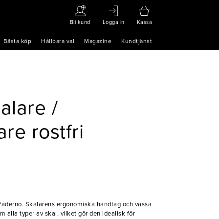
Bli kund
Logga in
Kassa
Bästa köp
Hållbara val
Magazine
Kundtjänst
alare /
are rostfri
n Paderno. Skalarens ergonomiska handtag och vassa
m alla typer av skal, vilket gör den idealisk för