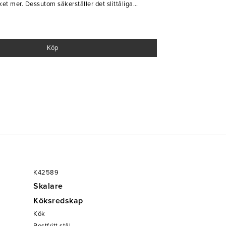
ket mer. Dessutom säkerställer det slittåliga
s frekvent användning. Ett funktionellt verktyg i alla
Köp
K42589
Skalare
Köksredskap
Kök