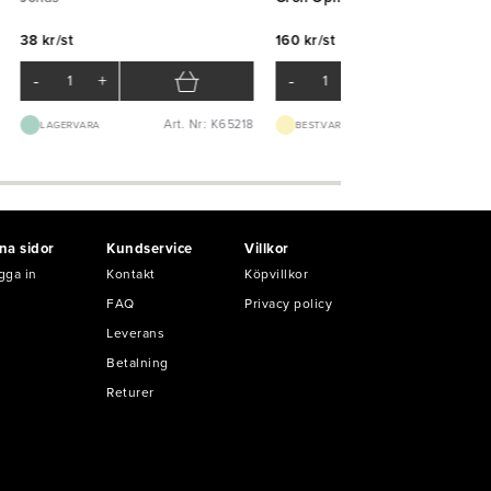
38 kr/st
160 kr/st
-
+
-
+
Art. Nr: K65218
Art. Nr: K12
LAGERVARA
BEST.VARA 1-2V
na sidor
Kundservice
Villkor
gga in
Kontakt
Köpvillkor
FAQ
Privacy policy
Leverans
Betalning
Returer