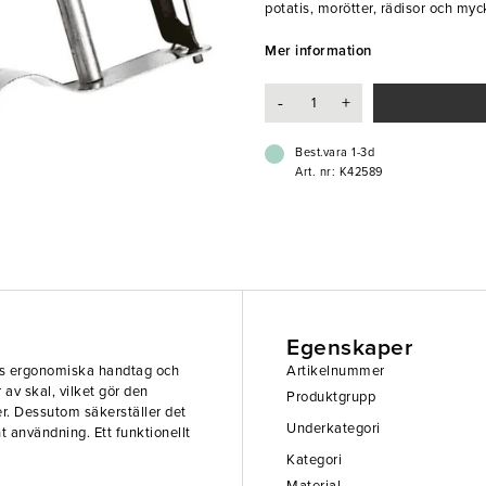
potatis, morötter, rädisor och myc
material långvarig hållbarhet, trot
storkök!
Mer information
- Slittåligt material
-
+
- Ergonomiskt handtag
Best.vara 1-3d
Art. nr: K42589
Egenskaper
ens ergonomiska handtag och
Artikelnummer
 av skal, vilket gör den
Produktgrupp
er. Dessutom säkerställer det
Underkategori
nt användning. Ett funktionellt
Kategori