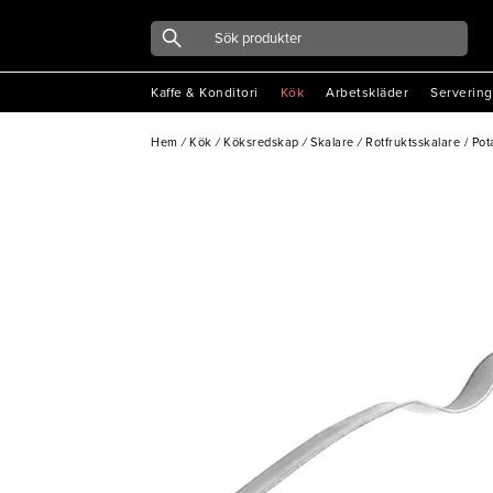
Kaffe & Konditori
Kök
Arbetskläder
Servering
Hem
/
Kök
/
Köksredskap
/
Skalare
/
Rotfruktsskalare / Pot