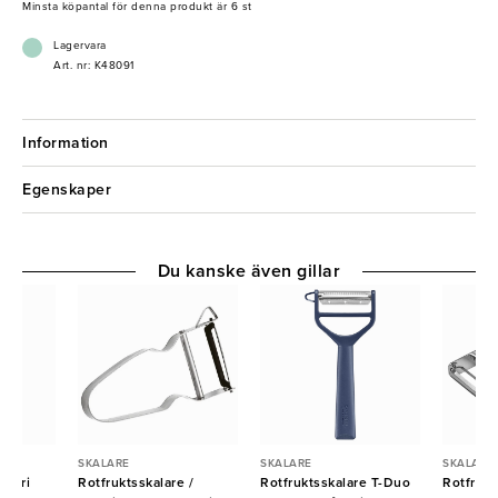
- Vridbar design med dubbla blad
Minsta köpantal för denna produkt är 6 st
- Kan skala i båda riktningarna
- Ergonomiskt handtag för bra grepp
Lagervara
- Tål maskindisk
Art. nr: K48091
Information
Egenskaper
Du kanske även gillar
SKALARE
SKALARE
SKALARE
stfri
Rotfruktsskalare /
Rotfruktsskalare T-Duo
Rotfrukt