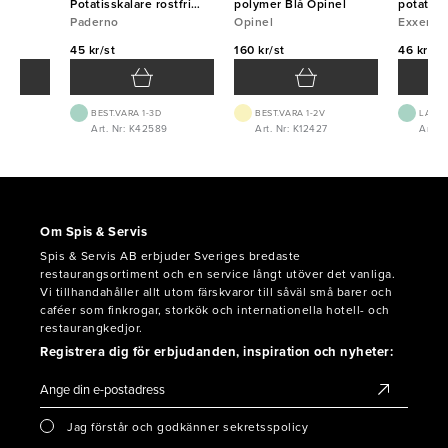
Potatisskalare rostfri
polymer Blå Opinel
potatissk
Paderno
Paderno
Opinel
11cm
Exxent
45 kr/st
160 kr/st
46 kr/st
BEST.VARA 1-3D
BEST.VARA 1-2V
LAGE
Art. Nr: K42589
Art. Nr: K12427
Art. 
Om Spis & Servis
Spis & Servis AB erbjuder Sveriges bredaste
restaurangsortiment och en service långt utöver det vanliga.
Vi tillhandahåller allt utom färskvaror till såväl små barer och
caféer som finkrogar, storkök och internationella hotell- och
restaurangkedjor.
Registrera dig för erbjudanden, inspiration och nyheter:
Jag förstår och godkänner sekretsspolicy