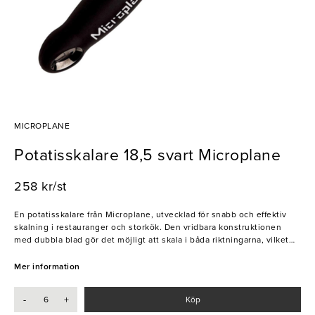
MICROPLANE
Potatisskalare 18,5 svart Microplane
258 kr/st
En potatisskalare från Microplane, utvecklad för snabb och effektiv
skalning i restauranger och storkök. Den vridbara konstruktionen
med dubbla blad gör det möjligt att skala i båda riktningarna, vilket
ger snabbare och smidigare arbete. Bladen är tillverkade i rostfritt
stål och klarar både mjuka och hårda frukter och grönsaker, såsom
Mer information
potatis, morötter, zucchini och gurka.
-
+
Köp
- Blad i rostfritt stål