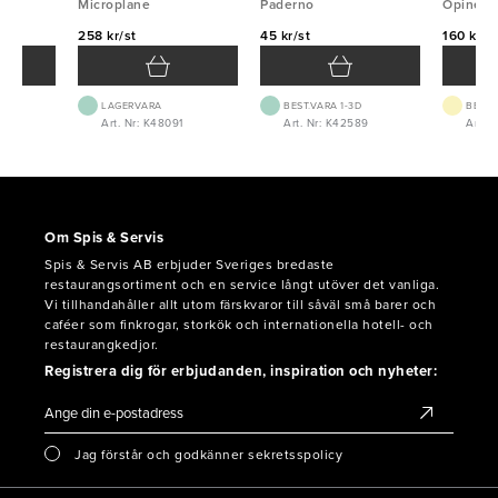
Microplane
Paderno
Paderno
Opinel
258 kr/st
45 kr/st
160 kr/s
LAGERVARA
BEST.VARA 1-3D
BEST.
Art. Nr: K48091
Art. Nr: K42589
Art. N
Om Spis & Servis
Spis & Servis AB erbjuder Sveriges bredaste
restaurangsortiment och en service långt utöver det vanliga.
Vi tillhandahåller allt utom färskvaror till såväl små barer och
caféer som finkrogar, storkök och internationella hotell- och
restaurangkedjor.
Registrera dig för erbjudanden, inspiration och nyheter:
Jag förstår och godkänner sekretsspolicy