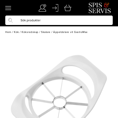
Hem
/
Kök
/
Köksredskap
/
Skalare
/
Äppeldelare vit GastroMax