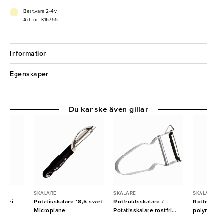
Best.vara 2-4v
Art. nr: K16755
Information
Egenskaper
Du kanske även gillar
SKALARE
SKALARE
SKALARE
stfri
Potatisskalare 18,5 svart
Rotfruktsskalare /
Rotfrukt
Microplane
Potatisskalare rostfri
polymer 