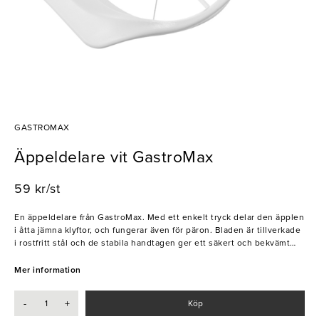
GASTROMAX
Äppeldelare vit GastroMax
59 kr/st
En äppeldelare från GastroMax. Med ett enkelt tryck delar den äpplen
i åtta jämna klyftor, och fungerar även för päron. Bladen är tillverkade
i rostfritt stål och de stabila handtagen ger ett säkert och bekvämt
grepp vid användning. Den robusta konstruktionen gör den väl
lämpad för daglig användning i professionella köksmiljöer.
Mer information
- Blad i rostfritt stål
-
+
Köp
- Delar frukt i jämna klyftor