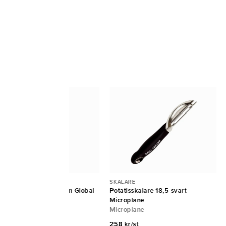
ALARE
SKALARE
tatisskalare rostfri 5cm Global
Potatisskalare 18,5 svart
obal
Microplane
Microplane
5 kr/st
258 kr/st