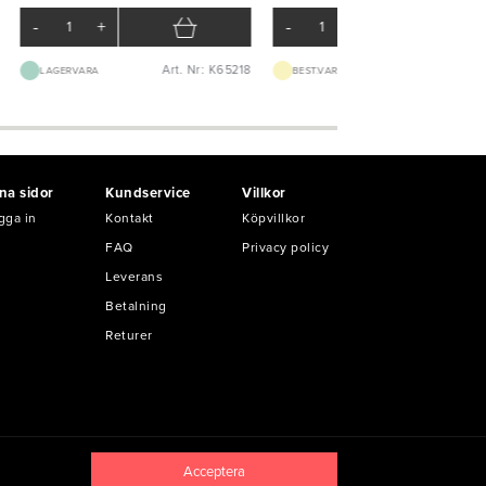
-
+
-
+
Art. Nr: K65218
Art. Nr: K12
LAGERVARA
BEST.VARA 1-2V
na sidor
Kundservice
Villkor
gga in
Kontakt
Köpvillkor
FAQ
Privacy policy
Leverans
Betalning
Returer
Acceptera