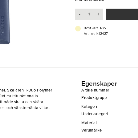
- Tål diskmaskin
- Polymerhandtag
-
+
Best.vara 1-2v
Art. nr: K12427
Egenskaper
inel. Skalaren T-Duo Polymer
Artikelnummer
 Det multifunktionella
Produktgrupp
att både skala och skära
Kategori
r- och vänsterhänta vilket
Underkategori
Material
Varumärke