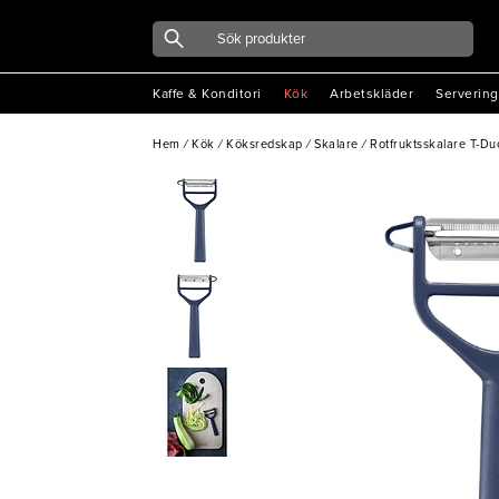
Kaffe & Konditori
Kök
Arbetskläder
Servering
Hem
/
Kök
/
Köksredskap
/
Skalare
/
Rotfruktsskalare T-Du