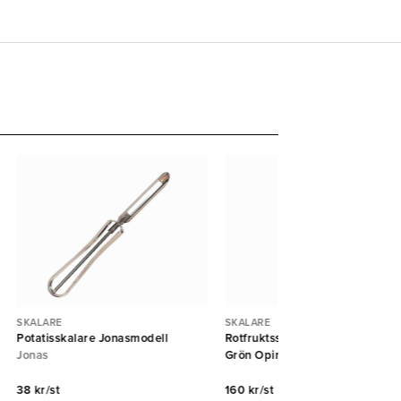
SKALARE
SKALARE
Potatisskalare Jonasmodell
Rotfruktsskalare T-Duo polymer
Jonas
Grön Opinel
38 kr/st
160 kr/st