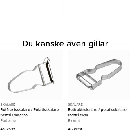
Du kanske även gillar
SKALARE
SKALARE
Rotfruktsskalare / Potatisskalare
Rotfruktsskalare / potatisskalare
rostfri Paderno
rostfri 11cm
Paderno
Exxent
45 kr/st
46 kr/st