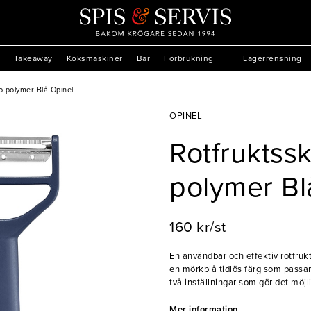
Takeaway
Köksmaskiner
Bar
Förbrukning
Lagerrensning
o polymer Blå Opinel
OPINEL
Rotfruktss
polymer Bl
160 kr/st
En användbar och effektiv rotfruk
en mörkblå tidlös färg som passar 
två inställningar som gör det möjl
handtaget passar både höger- och v
Mer information