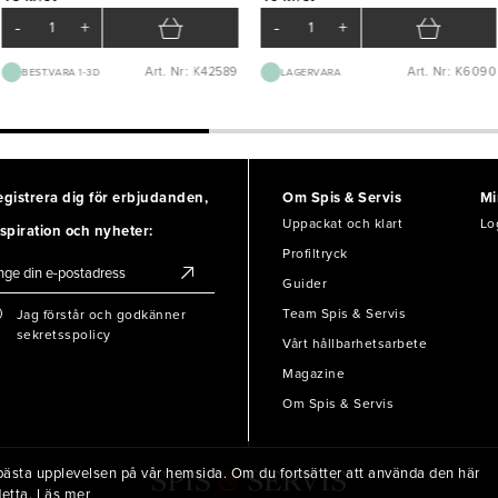
-
+
-
+
Art. Nr: K42589
Art. Nr: K6090
BEST.VARA 1-3D
LAGERVARA
egistrera dig för erbjudanden,
Om Spis & Servis
Mi
Uppackat och klart
Lo
spiration och nyheter:
Profiltryck
Guider
Team Spis & Servis
Jag förstår och godkänner
sekretsspolicy
Vårt hållbarhetsarbete
Magazine
Om Spis & Servis
en bästa upplevelsen på vår hemsida. Om du fortsätter att använda den här
detta.
Läs mer