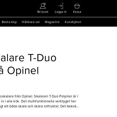
Bli kund
Logga in
Kassa
Bästa köp
Hållbara val
Magazine
Kundtjänst
kalare T-Duo
å Opinel
tsskalare från Opinel. Skalaren T-Duo Polymer är i
in i alla kök. Det multifunktionella verktyget har
igt att både skala och skära rotfrukter. Det bekväma
änsterhänta vilket gör denna till ett självklart val.