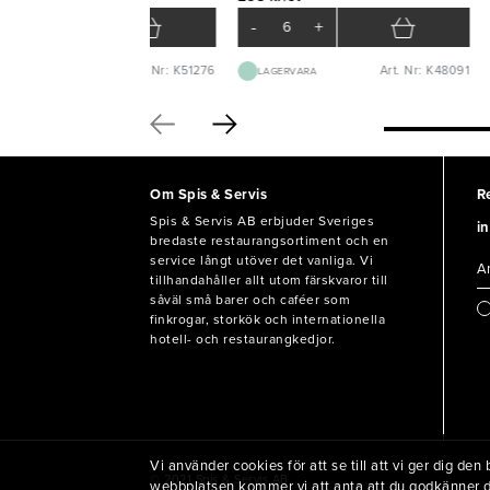
-
+
-
+
Art. Nr: K51276
Art. Nr: K48091
BEST.VARA 3-5D
LAGERVARA
Om Spis & Servis
R
Spis & Servis AB erbjuder Sveriges
in
bredaste restaurangsortiment och en
service långt utöver det vanliga. Vi
tillhandahåller allt utom färskvaror till
såväl små barer och caféer som
finkrogar, storkök och internationella
hotell- och restaurangkedjor.
Vi använder cookies för att se till att vi ger dig d
© 2021 Spis & Servis AB
webbplatsen kommer vi att anta att du godkänner 