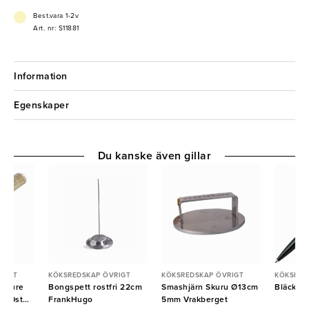
Best.vara 1-2v
Art. nr: S11881
Information
Egenskaper
Du kanske även gillar
RIGT
KÖKSREDSKAP ÖVRIGT
KÖKSREDSKAP ÖVRIGT
KÖKSRED
u Pure
Bongspett rostfri 22cm
Smashjärn Skuru Ø13cm
Bläckpe
000st
FrankHugo
5mm Vrakberget