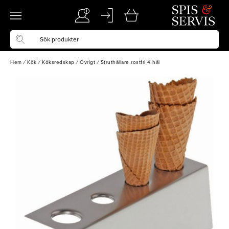
Hem
/
Kök
/
Köksredskap
/
Övrigt
/
Struthållare rostfri 4 hål