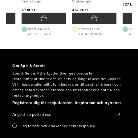
FrankHugo
Vrakberget
727 kr/f
57 kr/st
457 kr/st
BEST.VARA 1-3D
BEST.VARA 1-2V
LAGE
Art. Nr: K87400
Art. Nr: K100090
Art. N
Om Spis & Servis
Spis & Servis AB erbjuder Sveriges bredaste
restaurangsortiment och en service långt utöver det vanliga.
Vi tillhandahåller allt utom färskvaror till såväl små barer och
caféer som finkrogar, storkök och internationella hotell- och
restaurangkedjor.
Registrera dig för erbjudanden, inspiration och nyheter:
Jag förstår och godkänner sekretsspolicy