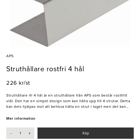
APS
Struthållare rostfri 4 hål
226 kr/st
Struthållare rfr 4 hål är en struthållare från APS som består rostfritt
stål. Den har en simpel design som kan hålla upp till 4 strutar. Detta
kan dels hjälpas mot att behöva hålla en strut i taget men det kan
även hjälpa kunder att se vilka strutar de har att välja mellan under
servering. Sedan 1933 har familjeföretaget APS erbjudit ett brett och
Mer information
attraktivt sortiment för hotell-, restaurang- och cateringbranschen. I
åtta produktkategorier erbjuder de praktiska lösningar för
-
+
Köp
professionella behov som alltid baseras på de senaste trenderna.