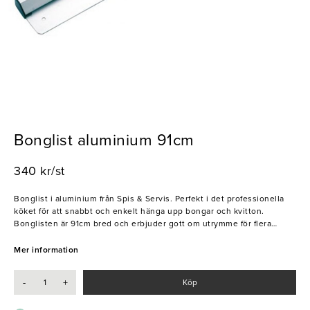
Bonglist aluminium 91cm
340 kr/st
Bonglist i aluminium från Spis & Servis. Perfekt i det professionella
köket för att snabbt och enkelt hänga upp bongar och kvitton.
Bonglisten är 91cm bred och erbjuder gott om utrymme för flera
lappar, så att din kock kan arbeta av alla beställningar systematiskt
utan att tappa överblicken. Bonglisten fästes enkelt i väggen med
Mer information
hjälp av två skruvar. Spis & Servis har försett professionella barer med
utrustning och redskap i över 30 år.
-
+
Köp