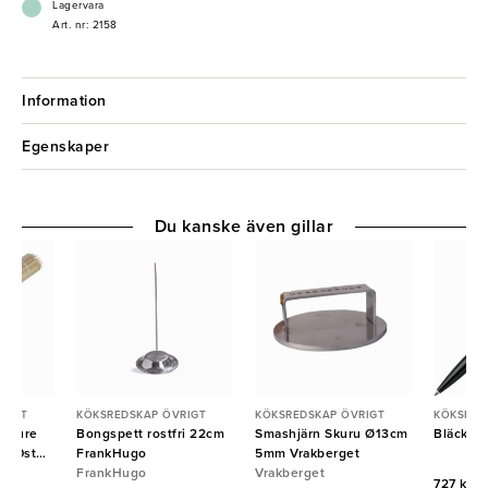
Lagervara
Art. nr: 2158
Information
Egenskaper
Du kanske även gillar
RIGT
KÖKSREDSKAP ÖVRIGT
KÖKSREDSKAP ÖVRIGT
KÖKSRED
u Pure
Bongspett rostfri 22cm
Smashjärn Skuru Ø13cm
Bläckpe
000st
FrankHugo
5mm Vrakberget
FrankHugo
Vrakberget
727 kr/f