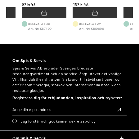
57 kr/st
457 kr/st
BEST.VARA 1-3D
BEST.VARA 1-2V
LAGE
Art. Nr: K87400
Art. Nr: K100090
Art. N
Om Spis & Servis
Spis & Servis AB erbjuder Sveriges bredaste
restaurangsortiment och en service långt utöver det vanliga.
Vi tillhandahåller allt utom färskvaror till såväl små barer och
caféer som finkrogar, storkök och internationella hotell- och
restaurangkedjor.
Registrera dig för erbjudanden, inspiration och nyheter:
Jag förstår och godkänner sekretsspolicy
Om Spis & Servis