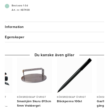
- Praktisk och funktionell
- Tillverkad i rostfritt stål
Best.vara 1-3d
Art. nr: K87400
Information
Egenskaper
Du kanske även gillar
RIGT
KÖKSREDSKAP ÖVRIGT
KÖKSREDSKAP ÖVRIGT
KÖKSRED
rch
Smashjärn Skuru Ø13cm
Bläckpenna 100st
Gasflask
s A4
5mm Vrakberget
gängad 1