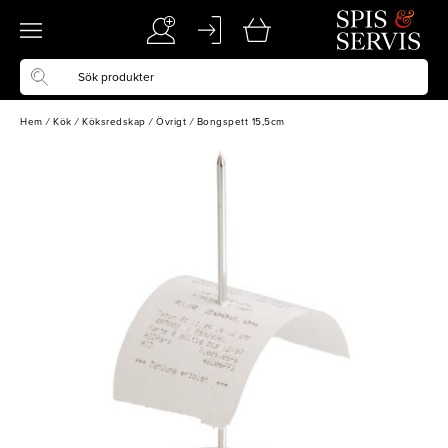
Hem
/
Kök
/
Köksredskap
/
Övrigt
/
Bongspett 15,5cm