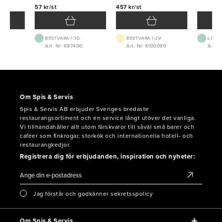
57 kr/st
457 kr/st
BEST.VARA 1-3D
BEST.VARA 1-2V
LAGE
Art. Nr: K87400
Art. Nr: K100090
Art. N
Om Spis & Servis
Spis & Servis AB erbjuder Sveriges bredaste
restaurangsortiment och en service långt utöver det vanliga.
Vi tillhandahåller allt utom färskvaror till såväl små barer och
caféer som finkrogar, storkök och internationella hotell- och
restaurangkedjor.
Registrera dig för erbjudanden, inspiration och nyheter:
Jag förstår och godkänner sekretsspolicy
Om Spis & Servis