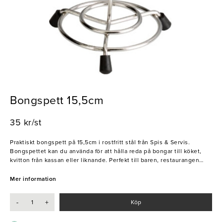
Bongspett 15,5cm
35 kr/st
Praktiskt bongspett på 15,5cm i rostfritt stål från Spis & Servis.
Bongspettet kan du använda för att hålla reda på bongar till köket,
kvitton från kassan eller liknande. Perfekt till baren, restaurangen
eller den lilla bistron. Spis & Servis har försett professionella barer
med utrustning och redskap i över 30 år.
Mer information
-
+
Köp