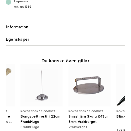
Lagervara
Art. nr: 1636
Information
Egenskaper
Du kanske även gillar
RIGT
KÖKSREDSKAP ÖVRIGT
KÖKSREDSKAP ÖVRIGT
KÖKSRED
u Pure
Bongspett rostfri 22cm
Smashjärn Skuru Ø13cm
Bläckpe
000st
FrankHugo
5mm Vrakberget
FrankHugo
Vrakberget
727 kr/f