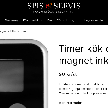
Takeaway
Köksmaskiner
Bar
Förbrukning
Lagerrensning
gnet inkl.batteri svart
Timer kök 
magnet inkl
90 kr/st
En liten och smidig digital timer 
oumbärligt hjälpmedel i köket för
Timern har en enkel display som gö
magnet kan denna enkelt fästas på 
ska ha koll på tiden.
Mer information