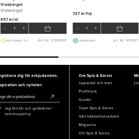
Vrakberget
Vrakberget
727 kr/frp
457 kr/st
-
+
-
+
Art. Nr: K100090
Art. Nr: 691027
BEST.VARA 1-2V
LAGERVARA
egistrera dig för erbjudanden,
Om Spis & Servis
Mi
Uppackat och klart
Lo
spiration och nyheter:
Profiltryck
Guider
Team Spis & Servis
Jag förstår och godkänner
sekretsspolicy
Vårt hållbarhetsarbete
Magazine
Om Spis & Servis