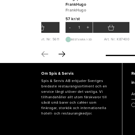
Ø2,5mm 5000st {E}
FrankHugo
APSTAR
FrankHugo
0 kr/krt
57 kr/st
-
+
-
+
Art. Nr: 5611
Art. Nr: K87400
BEST.VARA 1-2V
BEST.VARA 1-3D
Om Spis & Servis
R
Spis & Servis AB erbjuder Sveriges
in
bredaste restaurangsortiment och en
service långt utöver det vanliga. Vi
tillhandahåller allt utom färskvaror till
såväl små barer och caféer som
finkrogar, storkök och internationella
hotell- och restaurangkedjor.