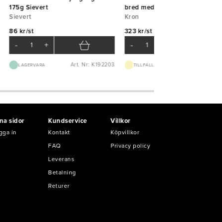
175g Sievert
bred med handtag
Sievert
Kron
86 kr/st
323 kr/st
-
+
-
+
Art. Nr: K192203
Art. Nr: K51
LAGERVARA
TILLFÄLLIGT SLUT
na sidor
Kundservice
Villkor
gga in
Kontakt
Köpvillkor
FAQ
Privacy policy
Leverans
Betalning
Returer