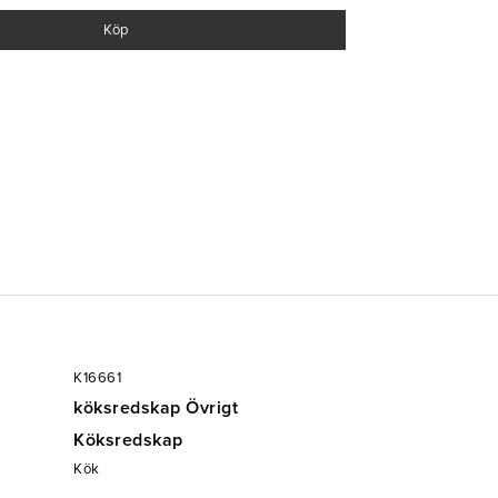
k
Köp
K16661
köksredskap Övrigt
Köksredskap
Kök