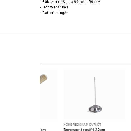
- Räknar ner & upp 99 min, 59 sek
- Hopfällbar bas
- Batterier ingår
KSREDSKAP ÖVRIGT
KÖKSREDSKAP ÖVRIGT
illspett bambu Pure 15cm
Bongspett rostfri 22cm