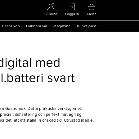
Bli kund
Logga in
Kassa
Bästa köp
Hållbara val
Magazine
Kundtjänst
digital med
.batteri svart
från Gastromax. Detta praktiska verktyg är ett
 precis tidshantering och perfekt matlagning.
r det lätt att ställa in önskad tid. Utrustad med en
olika ytor i köket för att kökspersonalen alltid