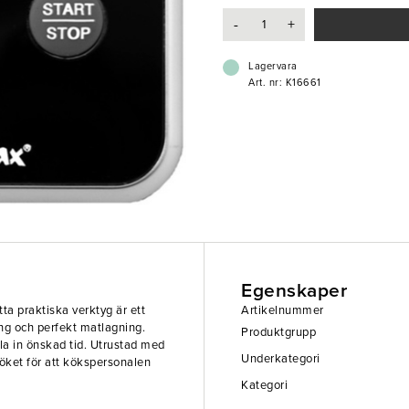
- Räknar ner & upp 99 min, 59 se
-
+
- Hopfällbar bas
- Batterier ingår
Lagervara
Art. nr: K16661
Egenskaper
tta praktiska verktyg är ett
Artikelnummer
ing och perfekt matlagning.
Produktgrupp
lla in önskad tid. Utrustad med
Underkategori
köket för att kökspersonalen
Kategori