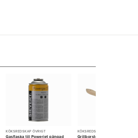
KÖKSREDSKAP ÖVRIGT
KÖKSREDSKAP ÖVRIGT
Gasflaska till Powerjet gängad
Grillborste huggblocksborste