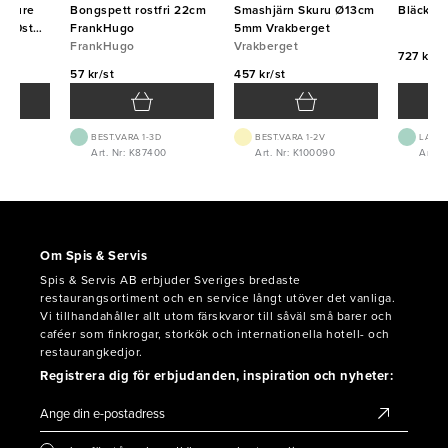
u Pure
Bongspett rostfri 22cm
Smashjärn Skuru Ø13cm
Bläckpe
000st
FrankHugo
5mm Vrakberget
FrankHugo
Vrakberget
727 kr/f
57 kr/st
457 kr/st
BEST.VARA 1-3D
BEST.VARA 1-2V
LAGE
Art. Nr: K87400
Art. Nr: K100090
Art. N
Om Spis & Servis
Spis & Servis AB erbjuder Sveriges bredaste
restaurangsortiment och en service långt utöver det vanliga.
Vi tillhandahåller allt utom färskvaror till såväl små barer och
caféer som finkrogar, storkök och internationella hotell- och
restaurangkedjor.
Registrera dig för erbjudanden, inspiration och nyheter: