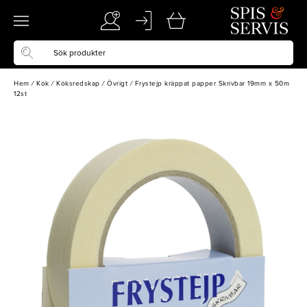
Hem
/
Kök
/
Köksredskap
/
Övrigt
/
Frystejp kräppat papper Skrivbar 19mm x 50m
12st