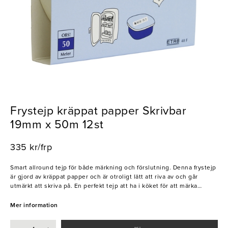
Frystejp kräppat papper Skrivbar
19mm x 50m 12st
335 kr/frp
Smart allround tejp för både märkning och förslutning. Denna frystejp
är gjord av kräppat papper och är otroligt lätt att riva av och går
utmärkt att skriva på. En perfekt tejp att ha i köket för att märka
råvaror eller datum samt för att försluta lådor eller förpackningar.
Mer information
- Frystålig
- Lätt rivbar