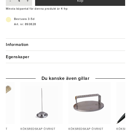
-
+
Köp
- Skrivbar
Minsta köpantal för denna produkt är 4 frp
Best.vara 3-5d
Art. nr: 893828
Information
Egenskaper
Du kanske även gillar
RIGT
KÖKSREDSKAP ÖVRIGT
KÖKSREDSKAP ÖVRIGT
KÖKSRED