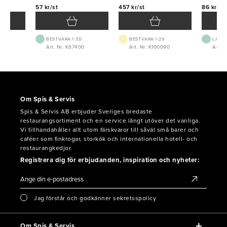
57 kr/st
457 kr/st
86 kr/st
BEST.VARA 1-3D
BEST.VARA 1-2V
LAGE
Art. Nr: K87400
Art. Nr: K100090
Art. 
Om Spis & Servis
Spis & Servis AB erbjuder Sveriges bredaste
restaurangsortiment och en service långt utöver det vanliga.
Vi tillhandahåller allt utom färskvaror till såväl små barer och
caféer som finkrogar, storkök och internationella hotell- och
restaurangkedjor.
Registrera dig för erbjudanden, inspiration och nyheter:
Jag förstår och godkänner sekretsspolicy
Om Spis & Servis