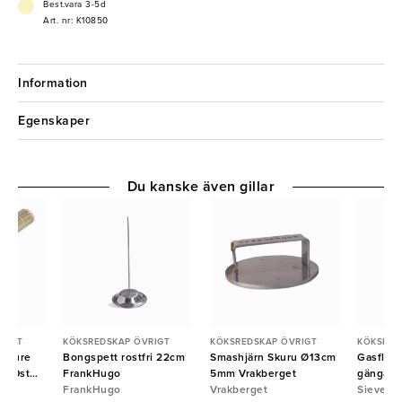
Best.vara 3-5d
Art. nr: K10850
Information
Egenskaper
Du kanske även gillar
RIGT
KÖKSREDSKAP ÖVRIGT
KÖKSREDSKAP ÖVRIGT
KÖKSRED
u Pure
Bongspett rostfri 22cm
Smashjärn Skuru Ø13cm
Gasflask
000st
FrankHugo
5mm Vrakberget
gängad 1
FrankHugo
Vrakberget
Sievert