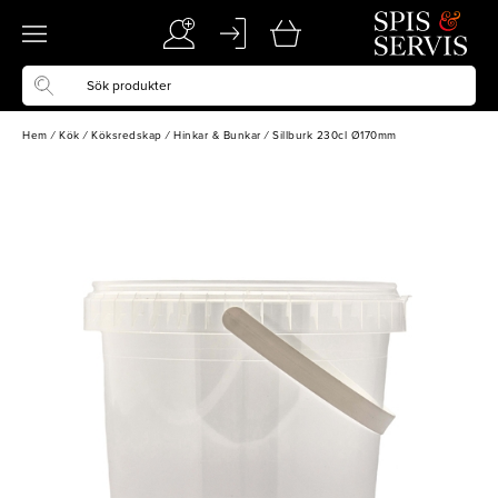
Hem
/
Kök
/
Köksredskap
/
Hinkar & Bunkar
/
Sillburk 230cl Ø170mm