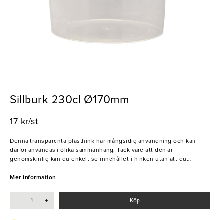
Sillburk 230cl Ø170mm
17 kr/st
Denna transparenta plasthink har mångsidig användning och kan
därför användas i olika sammanhang. Tack vare att den är
genomskinlig kan du enkelt se innehållet i hinken utan att du
behöver öppna upp den. Använd för att förvara målarfärg,
hemmagjord sylt, kräftor med mera. Burkens försegling möjliggör för
Mer information
långvarig förvaring utan att innehållet i burken blir dåligt.
- Mångsidig
-
+
Köp
- Smart design