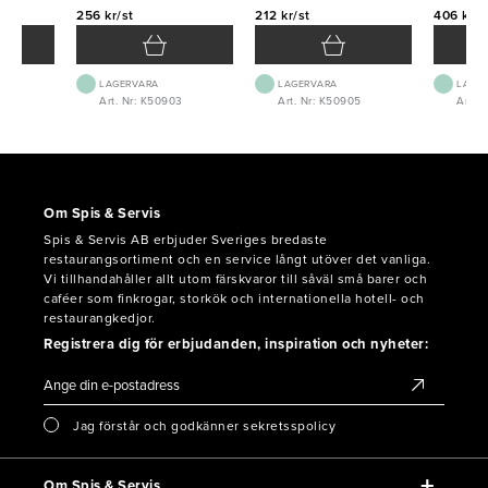
256 kr/st
212 kr/st
406 kr/s
LAGERVARA
LAGERVARA
LAGE
Art. Nr: K50903
Art. Nr: K50905
Art. 
Om Spis & Servis
Spis & Servis AB erbjuder Sveriges bredaste
restaurangsortiment och en service långt utöver det vanliga.
Vi tillhandahåller allt utom färskvaror till såväl små barer och
caféer som finkrogar, storkök och internationella hotell- och
restaurangkedjor.
Registrera dig för erbjudanden, inspiration och nyheter:
Jag förstår och godkänner sekretsspolicy
Om Spis & Servis