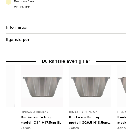
Best.vara 2-4v
Art. nr: 19944
Information
Egenskaper
Du kanske även gillar
R
HINKAR & BUNKAR
HINKAR & BUNKAR
HINKAR 
ast
Bunke rostfri hög
Bunke rostfri hög
Bunke ro
modell Ø34 H17,5cm 8L
modell Ø29,5 H13,5cm
modell 
Jonas
5L
Jonas
Jonas