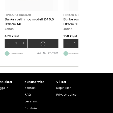
HINKAR & BUNKAR
HINKAR & BUNKAR
Bunke rostfri hög modell Ø40,5
Bunke rostfri hög modell Ø25
H20cm 14L
H12cm 3L
Jonas
Jonas
478 kr/st
158 kr/st
-
+
-
+
Art. Nr: K50901
Art. Nr: K50
LAGERVARA
LAGERVARA
na sidor
Kundservice
Villkor
gga in
Kontakt
Köpvillkor
FAQ
Privacy policy
Leverans
Betalning