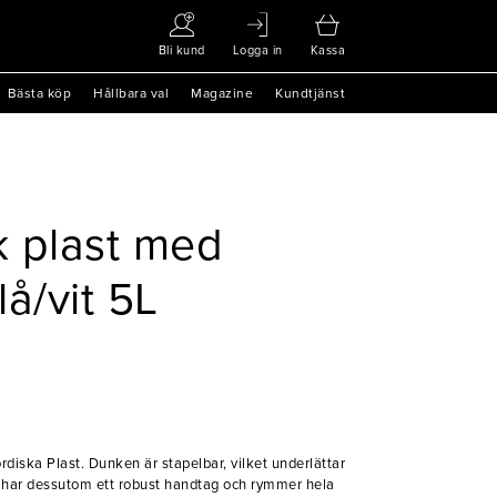
Bli kund
Logga in
Kassa
Bästa köp
Hållbara val
Magazine
Kundtjänst
 plast med
å/vit 5L
iska Plast. Dunken är stapelbar, vilket underlättar
n har dessutom ett robust handtag och rymmer hela