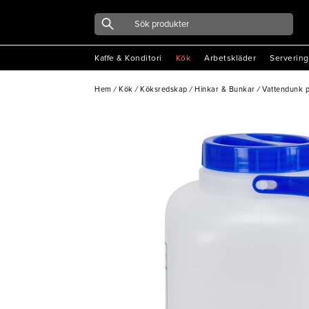
Kaffe & Konditori
Kök
Arbetskläder
Servering
Hem
/
Kök
/
Köksredskap
/
Hinkar & Bunkar
/
Vattendunk p