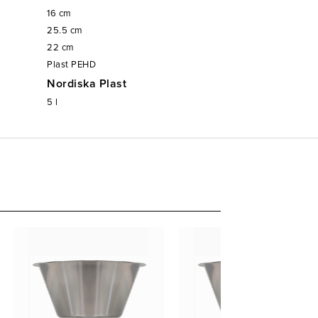
16
cm
25.5
cm
22
cm
Plast PEHD
Nordiska Plast
5
l