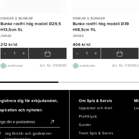
HINKAR & BUNKAR
HINKAR & BUNKAR
Bunke rostfri hög modell Ø29,5
Bunke rostfri hög modell Ø39
H13,5cm 5L
H18,5cm 11L
Jonas
Jonas
212 kr/st
406 kr/st
-
+
-
+
Art. Nr: K50905
Art. Nr: K50902
LAGERVARA
LAGERVARA
egistrera dig för erbjudanden,
Om Spis & Servis
Mi
Uppackat och klart
Lo
spiration och nyheter:
Profiltryck
Guider
Team Spis & Servis
Jag förstår och godkänner