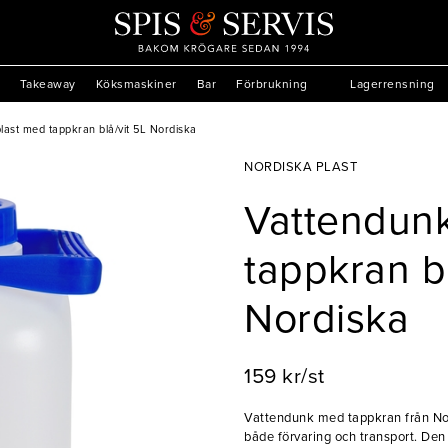
Takeaway
Köksmaskiner
Bar
Förbrukning
Lagerrensning
last med tappkran blå/vit 5L Nordiska
NORDISKA PLAST
Vattendunk
tappkran bl
Nordiska
159 kr/st
Vattendunk med tappkran från Nord
både förvaring och transport. De