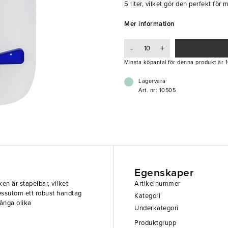
5 liter, vilket gör den perfekt f
- Stapelbar
Mer information
- Med tappkran
- Slitstark
-
+
Minsta köpantal för denna produkt är 1
Lagervara
Art. nr: 10505
Egenskaper
n är stapelbar, vilket
Artikelnummer
dessutom ett robust handtag
Kategori
många olika
Underkategori
Produktgrupp