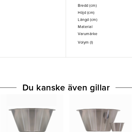
Bredd (cm)
Höjd (cm)
Längd (cm)
Material
Varumärke
Volym (l)
Du kanske även gillar