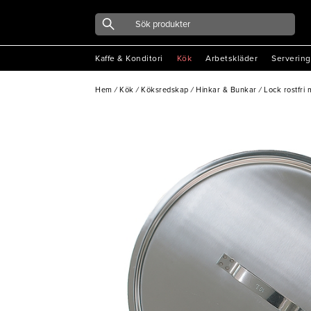
Kaffe & Konditori
Kök
Arbetskläder
Servering
Hem
/
Kök
/
Köksredskap
/
Hinkar & Bunkar
/
Lock rostfri m