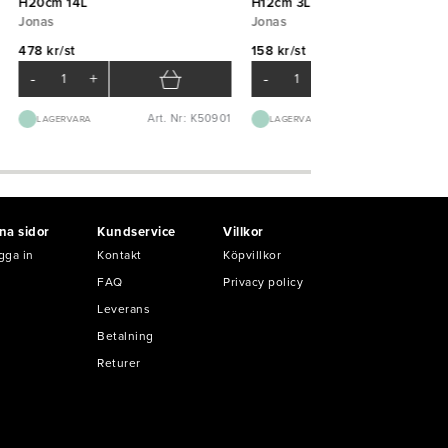
H20cm 14L
H12cm 3L
Jonas
Jonas
478 kr/st
158 kr/st
-
+
-
+
Art. Nr: K50901
Art. Nr: K50
LAGERVARA
LAGERVARA
na sidor
Kundservice
Villkor
gga in
Kontakt
Köpvillkor
FAQ
Privacy policy
Leverans
Betalning
Returer