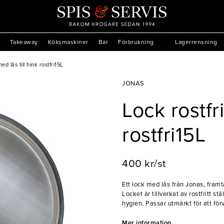
Takeaway
Köksmaskiner
Bar
Förbrukning
Lagerrensning
ed lås till hink rostfri15L
JONAS
Lock rostfri
rostfri15L
400 kr/st
Ett lock med lås från Jonas, framt
Locket är tillverkat av rostfritt s
hygien. Passar utmärkt för att för
- Lätt att rengöra
Mer information