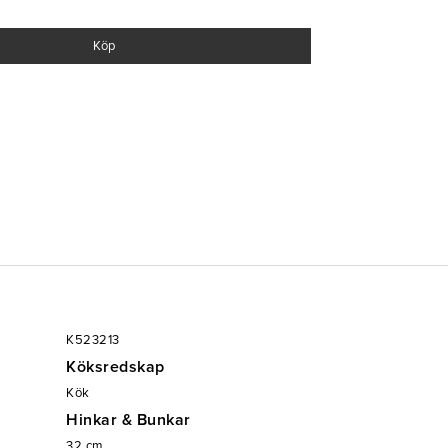
Köp
K523213
Köksredskap
Kök
Hinkar & Bunkar
32
cm