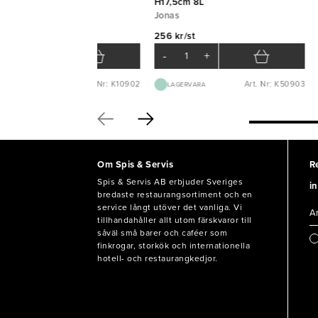
H17,5cm 8L
Jonas
8 kr/st
256 kr/st
-
+
-
+
Art. Nr: K10902
Art. Nr: K50903
BEST.VARA 3-5D
LAGERVARA
Om Spis & Servis
R
Spis & Servis AB erbjuder Sveriges
in
bredaste restaurangsortiment och en
service långt utöver det vanliga. Vi
tillhandahåller allt utom färskvaror till
såväl små barer och caféer som
finkrogar, storkök och internationella
hotell- och restaurangkedjor.