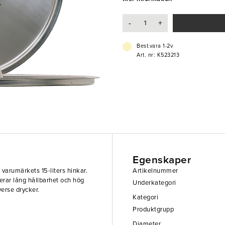
- Med handtag och lås
- Tål diskmaskin
-
+
- Passar 15-liters hink
Best.vara 1-2v
Art. nr: K523213
Egenskaper
 varumärkets 15-liters hinkar.
Artikelnummer
nterar lång hållbarhet och hög
Underkategori
verse drycker.
Kategori
Produktgrupp
Diameter