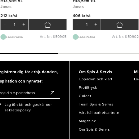
H13,5cm 5L
H18,5cm 11L
Jonas
Jonas
212 kr/st
406 kr/st
-
+
-
+
Art. Nr: K50905
Art. Nr: K50902
LAGERVARA
LAGERVARA
egistrera dig för erbjudanden,
Om Spis & Servis
Mi
Uppackat och klart
Lo
spiration och nyheter:
Profiltryck
Guider
Team Spis & Servis
Jag förstår och godkänner
sekretsspolicy
Vårt hållbarhetsarbete
Magazine
Om Spis & Servis