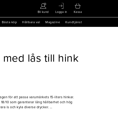
Bli kund
Logga in
Kassa
Bästa köp
Hållbara val
Magazine
Kundtjänst
 med lås till hink
agen för att passa varumärkets 15-liters hinkar.
tål 18/10 som garanterar lång hållbarhet och hög
vara is och kyla diverse drycker.