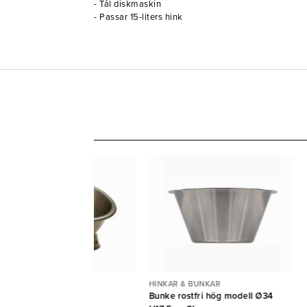
- Tål diskmaskin
- Passar 15-liters hink
NKAR & BUNKAR
HINKAR & BUNKAR
agbunke rostfri 3,7L
Bunke rostfri hög modell Ø34