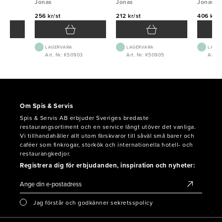
Jonas
5L
Jonas
Jonas
256 kr/st
212 kr/st
406 kr/s
LAGERVARA
LAGERVARA
LAGE
2
Art. Nr: K50903
Art. Nr: K50905
Art. 
Om Spis & Servis
Spis & Servis AB erbjuder Sveriges bredaste
restaurangsortiment och en service långt utöver det vanliga.
Vi tillhandahåller allt utom färskvaror till såväl små barer och
caféer som finkrogar, storkök och internationella hotell- och
restaurangkedjor.
Registrera dig för erbjudanden, inspiration och nyheter:
Jag förstår och godkänner sekretsspolicy