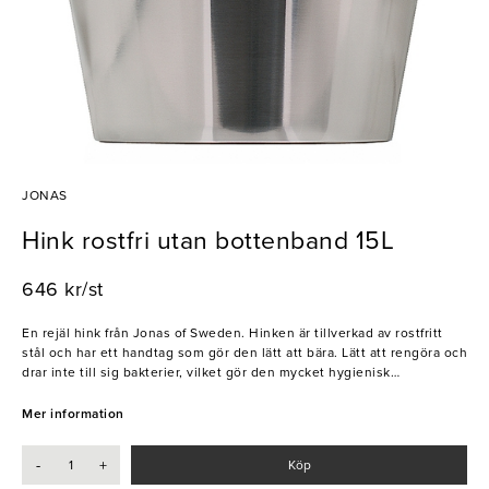
JONAS
Hink rostfri utan bottenband 15L
646 kr/st
En rejäl hink från Jonas of Sweden. Hinken är tillverkad av rostfritt
stål och har ett handtag som gör den lätt att bära. Lätt att rengöra och
drar inte till sig bakterier, vilket gör den mycket hygienisk
- Rostfritt 18/10
Mer information
- 15 liter
- Kan diskas i maskin
-
+
Köp