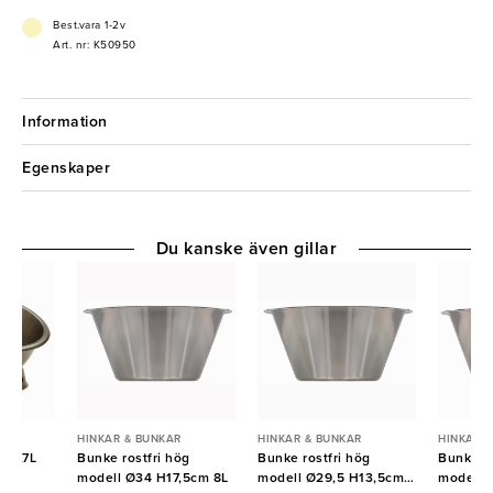
Best.vara 1-2v
Art. nr: K50950
Information
Egenskaper
Du kanske även gillar
R
HINKAR & BUNKAR
HINKAR & BUNKAR
HINKAR 
i 3,7L
Bunke rostfri hög
Bunke rostfri hög
Bunke ro
modell Ø34 H17,5cm 8L
modell Ø29,5 H13,5cm
modell 