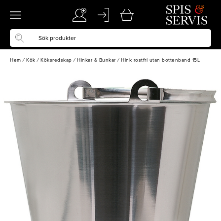
Hem
/
Kök
/
Köksredskap
/
Hinkar & Bunkar
/
Hink rostfri utan bottenband 15L