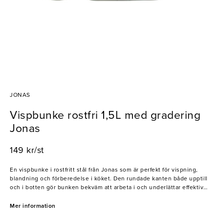
JONAS
Vispbunke rostfri 1,5L med gradering
Jonas
149 kr/st
En vispbunke i rostfritt stål från Jonas som är perfekt för vispning,
blandning och förberedelse i köket. Den rundade kanten både upptill
och i botten gör bunken bekväm att arbeta i och underlättar effektiv
vispning. Bunken är utrustad med både europeisk och amerikansk
gradering på insidan, vilket gör det enkelt att mäta direkt i kärlet.
Mer information
Tillverkad i rostfritt stål som är slitstarkt, hygieniskt och lätt att