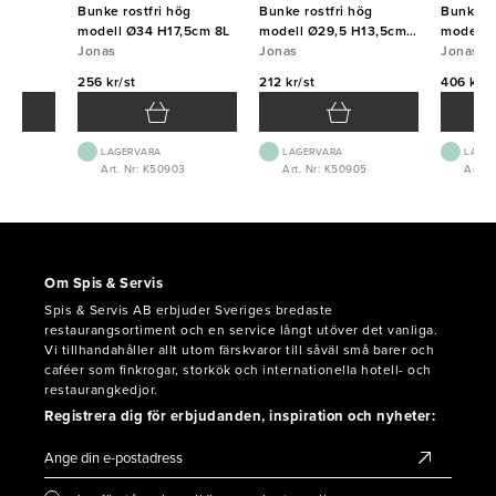
ast
Bunke rostfri hög
Bunke rostfri hög
Bunke ro
modell Ø34 H17,5cm 8L
modell Ø29,5 H13,5cm
modell 
Jonas
5L
Jonas
Jonas
256 kr/st
212 kr/st
406 kr/s
LAGERVARA
LAGERVARA
LAGE
Art. Nr: K50903
Art. Nr: K50905
Art. 
Om Spis & Servis
Spis & Servis AB erbjuder Sveriges bredaste
restaurangsortiment och en service långt utöver det vanliga.
Vi tillhandahåller allt utom färskvaror till såväl små barer och
caféer som finkrogar, storkök och internationella hotell- och
restaurangkedjor.
Registrera dig för erbjudanden, inspiration och nyheter: