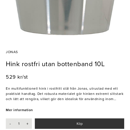
JONAS
Hink rostfri utan bottenband 10L
529 kr/st
En multifunktionell hink i rostfritt stål från Jonas, utrustad med ett
praktiskt handtag. Det robusta materialet gör hinken extremt slitstark
och lätt att rengöra, vilket gör den idealisk för användning inom
restaurang och hotellverksamheter. Hinken är mångsidig och kan
användas både för matlagning och för servering av kyld dryck eller
Mer information
andra liknande ändamål.
-
+
Köp
- Rymlig