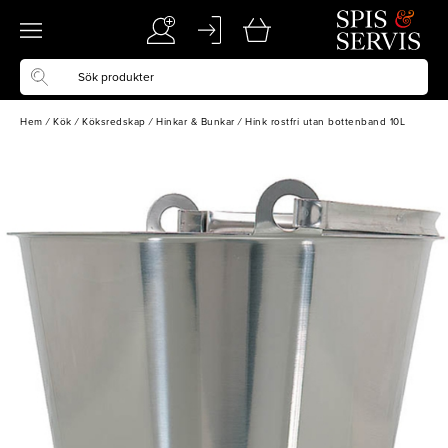
Hem
/
Kök
/
Köksredskap
/
Hinkar & Bunkar
/
Hink rostfri utan bottenband 10L