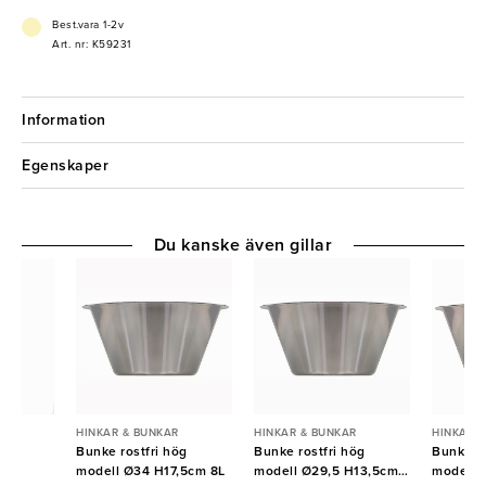
- Handtag
- Utan bottenband
Best.vara 1-2v
- Tål diskmaskin
Art. nr: K59231
Information
Egenskaper
Du kanske även gillar
R
HINKAR & BUNKAR
HINKAR & BUNKAR
HINKAR 
ast
Bunke rostfri hög
Bunke rostfri hög
Bunke ro
modell Ø34 H17,5cm 8L
modell Ø29,5 H13,5cm
modell 