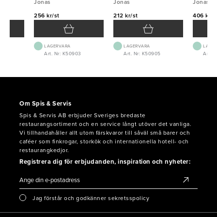
Jonas
5L
Jonas
Jonas
256 kr/st
212 kr/st
406 kr/s
LAGERVARA
LAGERVARA
LAGE
Art. Nr: K50903
Art. Nr: K50905
Art. 
Om Spis & Servis
Spis & Servis AB erbjuder Sveriges bredaste
restaurangsortiment och en service långt utöver det vanliga.
Vi tillhandahåller allt utom färskvaror till såväl små barer och
caféer som finkrogar, storkök och internationella hotell- och
restaurangkedjor.
Registrera dig för erbjudanden, inspiration och nyheter:
Jag förstår och godkänner sekretsspolicy