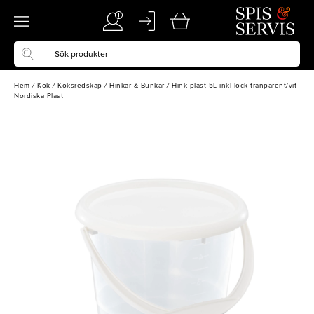
Hem
/
Kök
/
Köksredskap
/
Hinkar & Bunkar
/
Hink plast 5L inkl lock tranparent/vit
Nordiska Plast