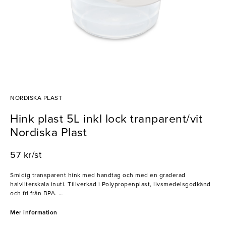
NORDISKA PLAST
Hink plast 5L inkl lock tranparent/vit
Nordiska Plast
57 kr/st
Smidig transparent hink med handtag och med en graderad
halvliterskala inuti. Tillverkad i Polypropenplast, livsmedelsgodkänd
och fri från BPA.
- Klarar temperaturer från -40°C till +120°C
Mer information
- Vitt, tätslutande lock medföljer