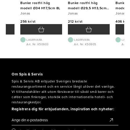
ast
Bunke rostfri hög
Bunke rostfri hög
Bunke ro
modell Ø34 H17,5cm 8L
modell Ø29,5 H13,5cm
modell 
Jonas
5L
Jonas
Jonas
256 kr/st
212 kr/st
406 kr/s
LAGERVARA
LAGERVARA
LAGE
Art. Nr: K50903
Art. Nr: K50905
Art. 
Om Spis & Servis
Spis & Servis AB erbjuder Sveriges bredaste
restaurangsortiment och en service långt utöver det vanliga.
Vi tillhandahåller allt utom färskvaror till såväl små barer och
caféer som finkrogar, storkök och internationella hotell- och
restaurangkedjor.
Registrera dig för erbjudanden, inspiration och nyheter: