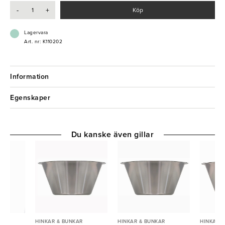
-
+
Köp
Lagervara
Art. nr: K110202
Information
Egenskaper
Du kanske även gillar
R
HINKAR & BUNKAR
HINKAR & BUNKAR
HINKAR 