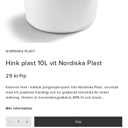
NORDISKA PLAST
Hink plast 10L vit Nordiska Plast
29 kr/frp
Klassisk hink i hållbar polypropenplast från Nordiska Plast, utrustad
med ett praktiskt handtag och en graderad literskala för enkel
mätning. Hinken är livsmedelsgodkänd, BPA-fri och klarar
temperaturer från -40°C till +120°C.
Mer information
- Praktiskt handtag samt grepp på undersidan
- Graderad literskala
-
+
Köp
- Livsmedelsgodkänd