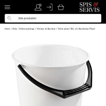
Hem
/
Kök
/
Köksredskap
/
Hinkar & Bunkar
/
Hink plast 10L vit Nordiska Plast