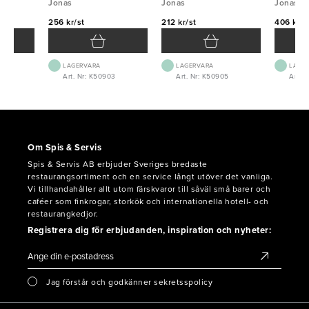
Jonas
5L
Jonas
Jonas
256 kr/st
212 kr/st
406 kr/s
LAGERVARA
LAGERVARA
LAGE
Art. Nr: K50903
Art. Nr: K50905
Art. 
Om Spis & Servis
Spis & Servis AB erbjuder Sveriges bredaste
restaurangsortiment och en service långt utöver det vanliga.
Vi tillhandahåller allt utom färskvaror till såväl små barer och
caféer som finkrogar, storkök och internationella hotell- och
restaurangkedjor.
Registrera dig för erbjudanden, inspiration och nyheter:
Jag förstår och godkänner sekretsspolicy