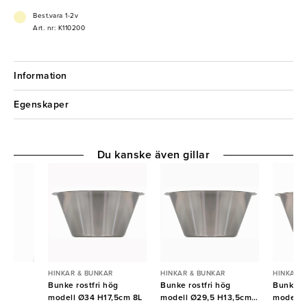
- BPA-fri
- Temperaturbeständig
Best.vara 1-2v
Art. nr: K110200
Information
Egenskaper
Du kanske även gillar
R
HINKAR & BUNKAR
HINKAR & BUNKAR
HINKAR 
ast
Bunke rostfri hög
Bunke rostfri hög
Bunke ro
modell Ø34 H17,5cm 8L
modell Ø29,5 H13,5cm
modell 