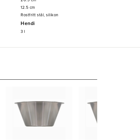
26.5
cm
12.5
cm
Rostfritt stål, silikon
Hendi
3
l