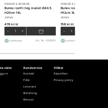
HINKAR & BUNKAR
HINKAR & BUNKAR
Bunke rostfri hög modell Ø40,5
Bunke rostfri hög modell Ø25
H20cm 14L
H12cm 3L
Jonas
Jonas
478 kr/st
158 kr/st
-
+
-
+
Art. Nr: K50901
Art. Nr: K50
LAGERVARA
LAGERVARA
na sidor
Kundservice
Villkor
gga in
Kontakt
Köpvillkor
FAQ
Privacy policy
Leverans
Betalning
Returer