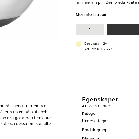
minimerar spill. Den breda kanten
vid större volymer. Tillverkad i hå
förvaring.
Mer information
- Halkfri silikonbotten för stabilite
-
+
- Lämplig för vispning, blandning
- Greppvänlig, uppvikt kant
Best.vara 1-2v
Art. nr: K567562
Egenskaper
en från Hendi. Perfekt vid
Artikelnummer
åller bunken på plats och
Kategori
repp och gör arbetet enklare
Underkategori
tt stål och dessutom stapelbar
Produktgrupp