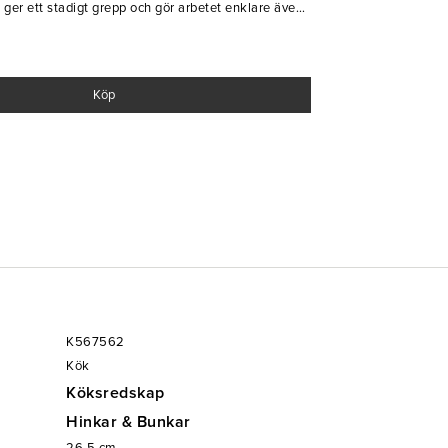
 ger ett stadigt grepp och gör arbetet enklare även
llbart rostfritt stål och dessutom stapelbar för smidig
t
Köp
 och bakning
K567562
Kök
Köksredskap
Hinkar & Bunkar