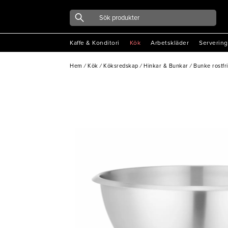
Kaffe & Konditori
Kök
Arbetskläder
Servering
Hem
/
Kök
/
Köksredskap
/
Hinkar & Bunkar
/
Bunke rostfr