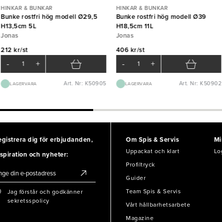
HINKAR & BUNKAR
HINKAR & BUNKAR
Bunke rostfri hög modell Ø29,5
Bunke rostfri hög modell Ø39
H13,5cm 5L
H18,5cm 11L
Jonas
Jonas
212 kr/st
406 kr/st
-
+
-
+
Art. Nr: K50905
Art. Nr: K50902
LAGERVARA
LAGERVARA
egistrera dig för erbjudanden,
Om Spis & Servis
Mi
Uppackat och klart
Lo
spiration och nyheter:
Profiltryck
Guider
Team Spis & Servis
Jag förstår och godkänner
sekretsspolicy
Vårt hållbarhetsarbete
Magazine