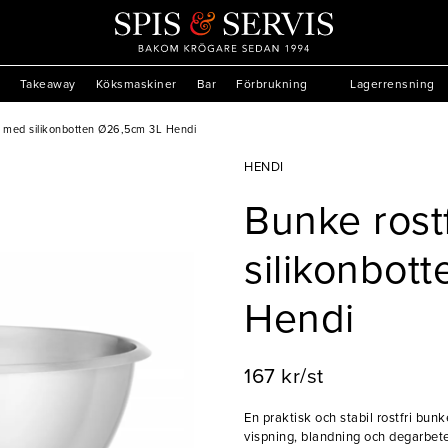
Takeaway
Köksmaskiner
Bar
Förbrukning
Lagerrensning
i med silikonbotten Ø26,5cm 3L Hendi
HENDI
Bunke rost
silikonbot
Hendi
167 kr/st
En praktisk och stabil rostfri bun
vispning, blandning och degarbete