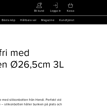
Bli kund
Logga in
Kassa
Bästa köp
Hållbara val
Magazine
Kundtjänst
fri med
ten Ø26,5cm 3L
ke med silikonbotten från Hendi. Perfekt vid
 – silikonbotten håller bunken på plats och