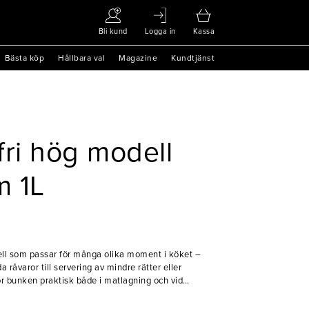
Bli kund
Logga in
Kassa
Bästa köp
Hållbara val
Magazine
Kundtjänst
fri hög modell
m 1L
odell som passar för många olika moment i köket –
a råvaror till servering av mindre rätter eller
gör bunken praktisk både i matlagning och vid
ål som är slitstarkt, hygieniskt och enkelt att rengöra.
 i varandra för smidig förvaring.