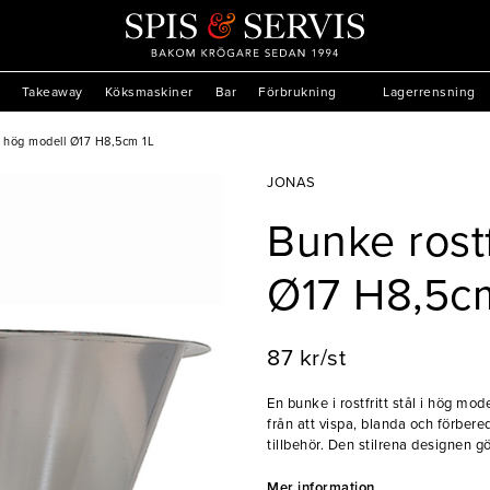
Takeaway
Köksmaskiner
Bar
Förbrukning
Lagerrensning
i hög modell Ø17 H8,5cm 1L
JONAS
Bunke rost
Ø17 H8,5c
87 kr/st
En bunke i rostfritt stål i hög m
från att vispa, blanda och förbered
tillbehör. Den stilrena designen 
servering. Tillverkad i rostfritt st
Flera bunkar kan dessutom staplas
Mer information