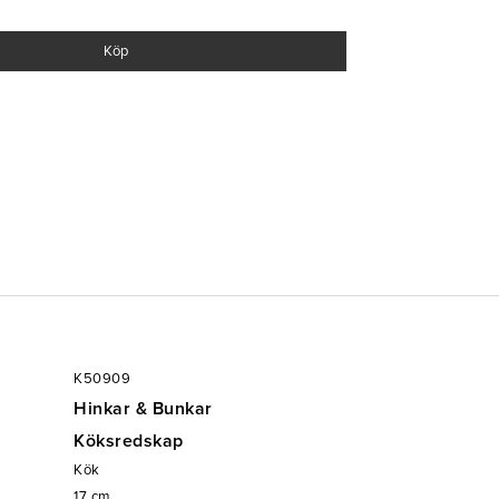
Köp
 250°C
K50909
Hinkar & Bunkar
Köksredskap
Kök
17
cm