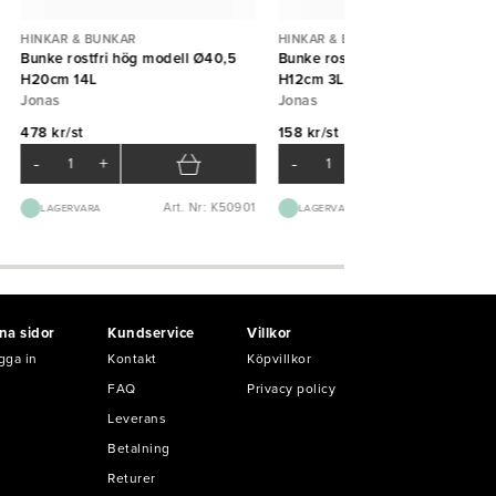
HINKAR & BUNKAR
HINKAR & BUNKAR
Bunke rostfri hög modell Ø40,5
Bunke rostfri hög modell Ø25
H20cm 14L
H12cm 3L
Jonas
Jonas
478 kr/st
158 kr/st
-
+
-
+
Art. Nr: K50901
Art. Nr: K50
LAGERVARA
LAGERVARA
na sidor
Kundservice
Villkor
gga in
Kontakt
Köpvillkor
FAQ
Privacy policy
Leverans
Betalning
Returer