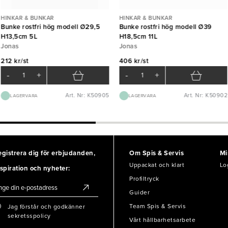
HINKAR & BUNKAR
HINKAR & BUNKAR
Bunke rostfri hög modell Ø29,5
Bunke rostfri hög modell Ø39
H13,5cm 5L
H18,5cm 11L
Jonas
Jonas
212 kr/st
406 kr/st
-
+
-
+
Art. Nr: K50905
Art. Nr: K50902
LAGERVARA
LAGERVARA
egistrera dig för erbjudanden,
Om Spis & Servis
Mi
Uppackat och klart
Lo
spiration och nyheter:
Profiltryck
Guider
Team Spis & Servis
Jag förstår och godkänner
sekretsspolicy
Vårt hållbarhetsarbete