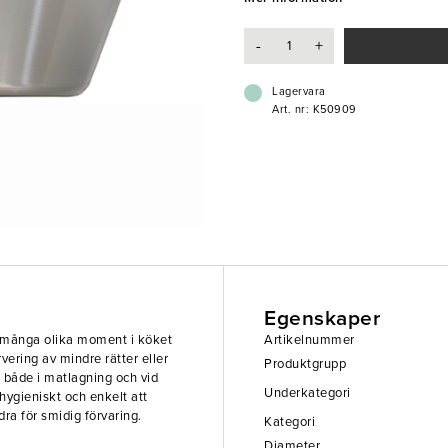
- Tillverkad i rostfritt stål
-
+
- Hög modell
- Stapelbar design
- Livsmedelsgodkänd
Lagervara
- Tål temperaturer från -20°C till
Art. nr: K50909
- Tål maskindisk
Egenskaper
ör många olika moment i köket
Artikelnummer
rvering av mindre rätter eller
Produktgrupp
k både i matlagning och vid
Underkategori
, hygieniskt och enkelt att
ra för smidig förvaring.
Kategori
Diameter