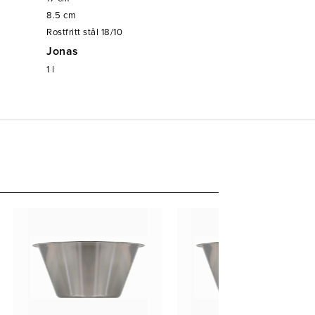
8.5
cm
Rostfritt stål 18/10
Jonas
1
l