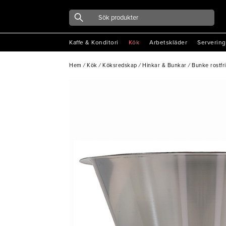
Kaffe & Konditori
Kök
Arbetskläder
Servering
Hem
/
Kök
/
Köksredskap
/
Hinkar & Bunkar
/
Bunke rostfr