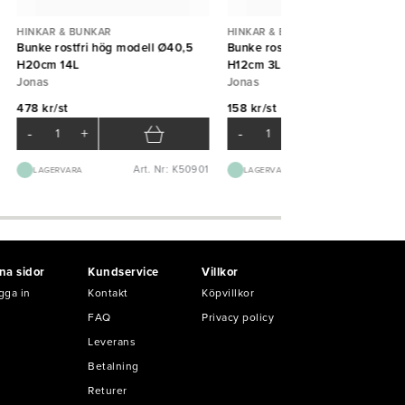
HINKAR & BUNKAR
HINKAR & BUNKAR
Bunke rostfri hög modell Ø40,5
Bunke rostfri hög modell Ø25
H20cm 14L
H12cm 3L
Jonas
Jonas
478 kr/st
158 kr/st
-
+
-
+
Art. Nr: K50901
Art. Nr: K50
LAGERVARA
LAGERVARA
na sidor
Kundservice
Villkor
gga in
Kontakt
Köpvillkor
FAQ
Privacy policy
Leverans
Betalning
Returer