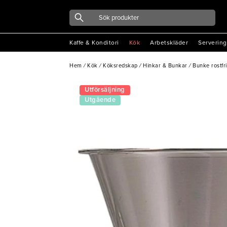
Kaffe & Konditori
Kök
Arbetskläder
Servering
Hem
/
Kök
/
Köksredskap
/
Hinkar & Bunkar
/
Bunke rostfr
Utförsäljning
Utgående
vara