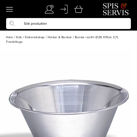
Hem
/
Kök
/
Köksredskap
/
Hinkar & Bunkar
/
Bunke rostfri Ø28 H11cm 3,7L
FrankHugo