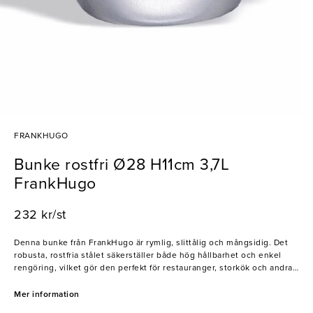
FRANKHUGO
Bunke rostfri Ø28 H11cm 3,7L
FrankHugo
232 kr/st
Denna bunke från FrankHugo är rymlig, slittålig och mångsidig. Det
robusta, rostfria stålet säkerställer både hög hållbarhet och enkel
rengöring, vilket gör den perfekt för restauranger, storkök och andra
professionella köksmiljöer där frekvent användning är nödvändigt.
En, med andra ord, perfekt bunke för såväl matlagning som bakning!
Mer information