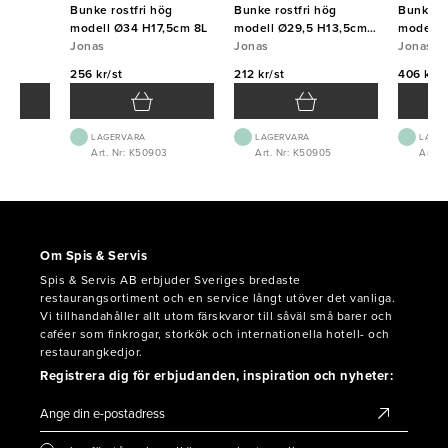
ast
Bunke rostfri hög
Bunke rostfri hög
Bunke ro
modell Ø34 H17,5cm 8L
modell Ø29,5 H13,5cm
modell 
Jonas
5L
Jonas
Jonas
256 kr/st
212 kr/st
406 kr/s
LAGERVARA
LAGERVARA
LAGE
Art. Nr: K50903
Art. Nr: K50905
Art. 
Om Spis & Servis
Spis & Servis AB erbjuder Sveriges bredaste
restaurangsortiment och en service långt utöver det vanliga.
Vi tillhandahåller allt utom färskvaror till såväl små barer och
caféer som finkrogar, storkök och internationella hotell- och
restaurangkedjor.
Registrera dig för erbjudanden, inspiration och nyheter: