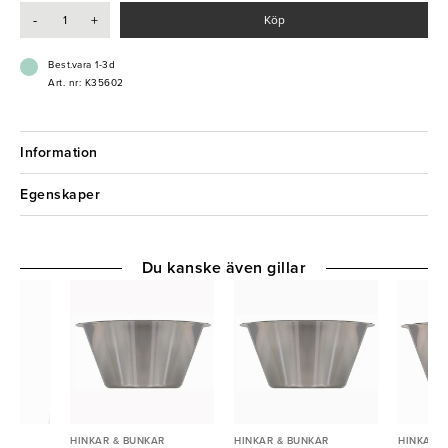
- Slittåligt & hållbart material
-
+
Köp
- Stapelbar
- Tål diskmaskin
Best.vara 1-3d
Art. nr: K35602
Information
Egenskaper
Du kanske även gillar
R
HINKAR & BUNKAR
HINKAR & BUNKAR
HINKAR 