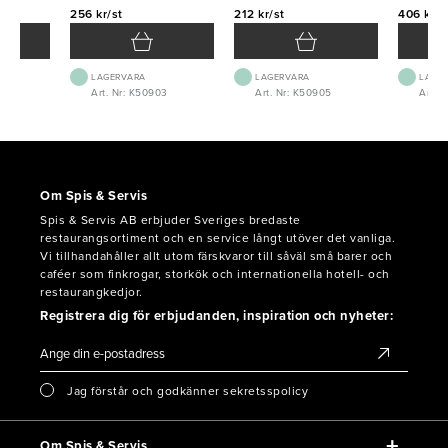
256 kr/st
212 kr/st
406 kr/s
LAGERVARA
LAGERVARA
LAGE
Art. Nr: K50903
Art. Nr: K50905
Art. 
Om Spis & Servis
Spis & Servis AB erbjuder Sveriges bredaste
restaurangsortiment och en service långt utöver det vanliga.
Vi tillhandahåller allt utom färskvaror till såväl små barer och
caféer som finkrogar, storkök och internationella hotell- och
restaurangkedjor.
Registrera dig för erbjudanden, inspiration och nyheter:
Jag förstår och godkänner sekretsspolicy
Om Spis & Servis