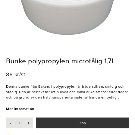
Bunke polypropylen microtålig 1,7L
86 kr/st
Denna bunke från Bakers i polypropylen är både stilren, smidig och
stadig. Den är perfekt för att blanda och mixa olika smeter eller degar,
och på grund av den halvtransparenta material har du en tydlig
översikt över innehållet i bunken. Dessutom kan du enkelt och
smidigt använda den i din mikrovågsugn får att värma mat, vätskor,
Mer information
degar mm. Upptäck fördelarna med denna bunke från Baker och låt
den bli din ultimata hjälpreda i köket.
-
+
Köp
- Microtålig