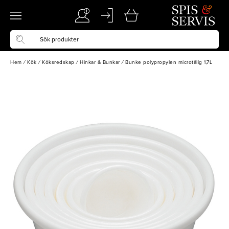
Hem
/
Kök
/
Köksredskap
/
Hinkar & Bunkar
/
Bunke polypropylen microtålig 1,7L