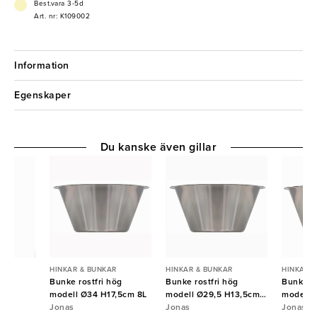
- Polypropylen
Best.vara 3-5d
- Stilren
Art. nr: K109002
Information
Egenskaper
Du kanske även gillar
R
HINKAR & BUNKAR
HINKAR & BUNKAR
HINKAR 
ast
Bunke rostfri hög
Bunke rostfri hög
Bunke ro
modell Ø34 H17,5cm 8L
modell Ø29,5 H13,5cm
modell 
Jonas
5L
Jonas
Jonas