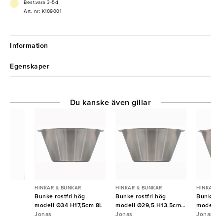
- Polypropylen
Best.vara 3-5d
- Stilren
Art. nr: K109001
Information
Egenskaper
Du kanske även gillar
R
HINKAR & BUNKAR
HINKAR & BUNKAR
HINKAR 
ast
Bunke rostfri hög
Bunke rostfri hög
Bunke ro
modell Ø34 H17,5cm 8L
modell Ø29,5 H13,5cm
modell 
Jonas
5L
Jonas
Jonas