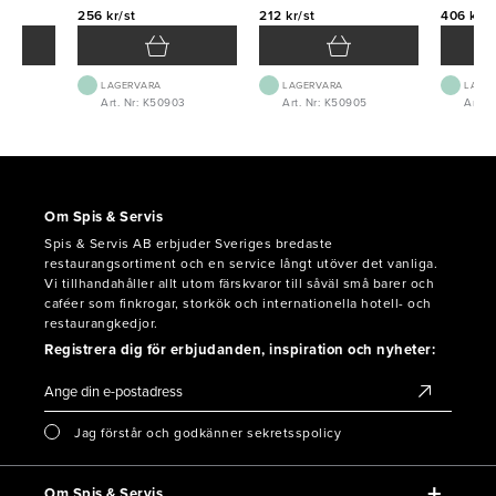
256 kr/st
212 kr/st
406 kr/s
LAGERVARA
LAGERVARA
LAGE
Art. Nr: K50903
Art. Nr: K50905
Art. 
Om Spis & Servis
Spis & Servis AB erbjuder Sveriges bredaste
restaurangsortiment och en service långt utöver det vanliga.
Vi tillhandahåller allt utom färskvaror till såväl små barer och
caféer som finkrogar, storkök och internationella hotell- och
restaurangkedjor.
Registrera dig för erbjudanden, inspiration och nyheter:
Jag förstår och godkänner sekretsspolicy
Om Spis & Servis