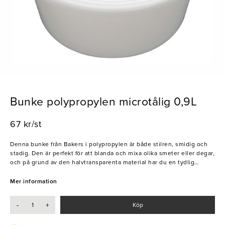
Bunke polypropylen microtålig 0,9L
67 kr/st
Denna bunke från Bakers i polypropylen är både stilren, smidig och
stadig. Den är perfekt för att blanda och mixa olika smeter eller degar,
och på grund av den halvtransparenta material har du en tydlig
översikt över innehållet i bunken. Dessutom kan du enkelt och
smidigt använda den i din mikrovågsugn får att värma mat, vätskor,
Mer information
degar mm. Upptäck fördelarna med denna bunke från Baker och låt
den bli din ultimata hjälpreda i köket.
-
+
Köp
- Microtålig