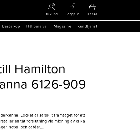
Bli kund
Logga in
Kassa
Bästa köp
Hållbara val
Magazine
Kundtjänst
till Hamilton
kanna 6126-909
nderkanna. Locket är särskilt framtaget för att
äller en tät förslutning vid mixning av olika
ger, hotell och caféer.