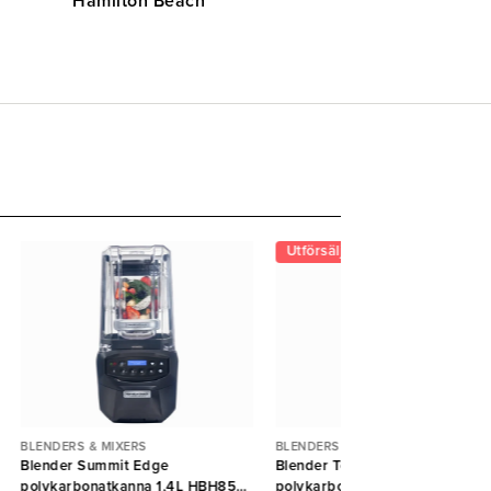
Hamilton Beach
Utförsäljning
BLENDERS & MIXERS
BLENDERS & MIXERS
Blender Summit Edge
Blender Tempest
polykarbonatkanna 1,4L HBH855
polykarbonatkanna 1,8L HBH6