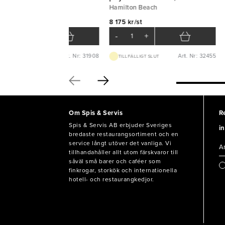
milton Beach
Hamilton Beach
Hamilton Beach
000 kr/st
8 175 kr/st
-
+
-
+
Art. Nr: 31908
Art. Nr: 32455
BEST.VARA 3-5D
TILLFÄLLIGT SLUT
Om Spis & Servis
R
Spis & Servis AB erbjuder Sveriges
in
bredaste restaurangsortiment och en
service långt utöver det vanliga. Vi
tillhandahåller allt utom färskvaror till
såväl små barer och caféer som
finkrogar, storkök och internationella
hotell- och restaurangkedjor.