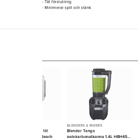
- Tät förslutning
- Minimerar spill och stänk
ENDERS & MIXERS
BLENDERS & MIXERS
nna polykarbonat 1,3L till
Blender Tango
ender 908R Hamilton Beach
polykarbonatkanna 1,4L HBH455