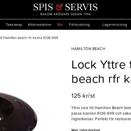
Takeaway
Köksmaskiner
Bar
Förbrukning
Lagerrensning
till Hamilton beach rfr kanna 6126-909
HAMILTON BEACH
Lock Yttre 
beach rfr 
125 kr/st
Yttre lock till Hamilton Beach ble
passa kannan 6126-909 och säkerst
ingredienser. Perfekt för restauran
- Passar kanna 6126-909
Mer information