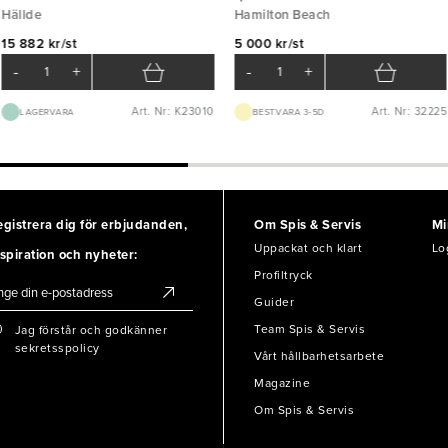
Hällde
Hamilton Beach
15 882 kr/st
5 000 kr/st
-
+
-
+
Art. Nr: K23010
Art. Nr: 32225
LAGERVARA
BEST.VARA 3-5D
egistrera dig för erbjudanden,
Om Spis & Servis
Mi
Uppackat och klart
Lo
spiration och nyheter:
Profiltryck
Guider
Team Spis & Servis
Jag förstår och godkänner
sekretsspolicy
Vårt hållbarhetsarbete
Magazine
Om Spis & Servis