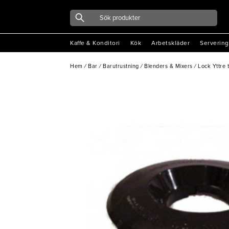
Kaffe & Konditori
Kök
Arbetskläder
Servering
Hem
/
Bar
/
Barutrustning
/
Blenders & Mixers
/
Lock Yttre 