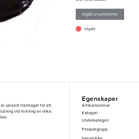
- Kompatibel med inre lock (918
- Tät förslutning
Utgått ur sortimentet
- Minimerar spill och stänk
Utgått
Egenskaper
är särskilt framtaget för att
Artikelnummer
lutning vid mixning av olika
Kategori
féer.
Underkategori
Produktgrupp
Varumärke