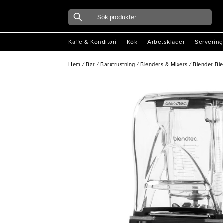
Kaffe & Konditori
Kök
Arbetskläder
Servering
Hem
/
Bar
/
Barutrustning
/
Blenders & Mixers
/
Blender Ble