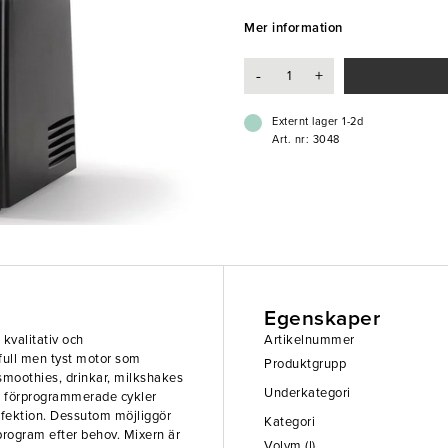
har en tydlig display och 30 förp
populära recept med perfektion. 
Mer information
många skräddarsydda program efte
investering - perfekt för restaur
-
+
- Ljudisolerad huv
- Tydlig LCD-display med knappko
Externt lager 1-2d
- 30 förprogrammerade cykler
Art. nr: 3048
- 2 kannor ingår
Egenskaper
kvalitativ och
Artikelnummer
full men tyst motor som
Produktgrupp
 smoothies, drinkar, milkshakes
Underkategori
30 förprogrammerade cykler
rfektion. Dessutom möjliggör
Kategori
rogram efter behov. Mixern är
Volym (l)