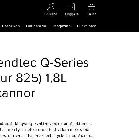
Bli kund
Logga in
Kassa
Bästa köp
Hållbara val
Magazine
Kundtjänst
endtec Q-Series
ur 825) 1,8L
kannor
tec är långvarig, kvalitativ och mångfunktionell.
full men tyst motor som effektivt kan mixa stora
ies, drinkar, milkshakes och mycket mer. Mixern