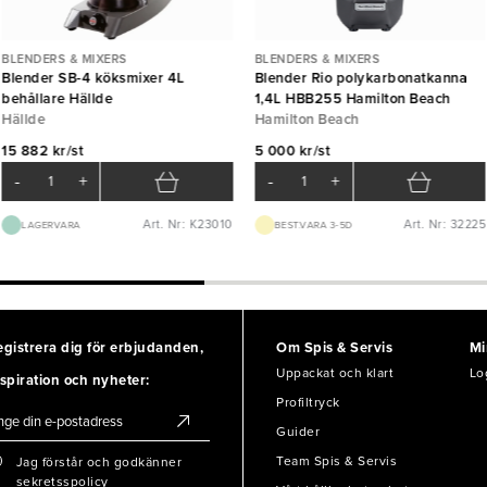
BLENDERS & MIXERS
BLENDERS & MIXERS
Blender SB-4 köksmixer 4L
Blender Rio polykarbonatkanna
behållare Hällde
1,4L HBB255 Hamilton Beach
Hällde
Hamilton Beach
15 882 kr/st
5 000 kr/st
-
+
-
+
Art. Nr: K23010
Art. Nr: 32225
LAGERVARA
BEST.VARA 3-5D
egistrera dig för erbjudanden,
Om Spis & Servis
Mi
Uppackat och klart
Lo
spiration och nyheter:
Profiltryck
Guider
Team Spis & Servis
Jag förstår och godkänner
sekretsspolicy