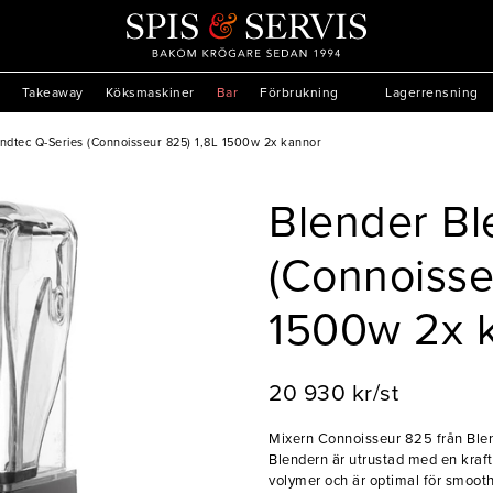
Takeaway
Köksmaskiner
Bar
Förbrukning
Lagerrensning
ndtec Q-Series (Connoisseur 825) 1,8L 1500w 2x kannor
Blender Bl
(Connoisse
1500w 2x 
20 930 kr/st
Mixern Connoisseur 825 från Blend
Blendern är utrustad med en kraft
volymer och är optimal för smooth