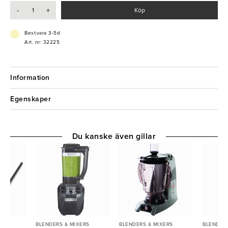
Den slittåliga behållaren är enkel att stapla - praktisk i intensiva
-
+
Köp
miljöer.
- Olika hastighetsreglage
Best.vara 3-5d
- Effektiva blad i rostfritt stål
Art. nr: 32225
- 1,6 peak HP motor
- WaveAction System
Information
Egenskaper
Du kanske även gillar
RS
BLENDERS & MIXERS
BLENDERS & MIXERS
BLENDERS