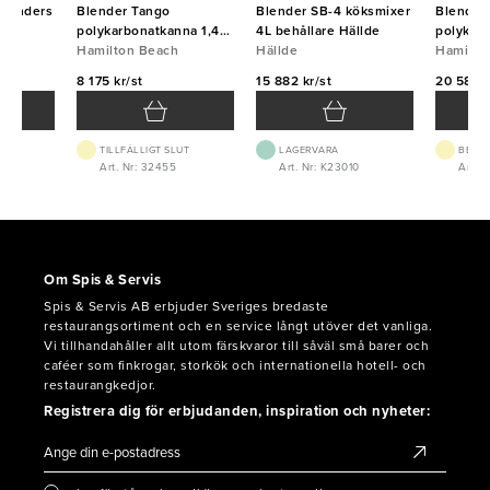
 blenders
Blender Tango
Blender SB-4 köksmixer
Blender
polykarbonatkanna 1,4L
4L behållare Hällde
polykarb
HBH455 Hamilton
Hamilton Beach
Hällde
HBH855 
Hamilto
Beach
Beach
8 175 kr/st
15 882 kr/st
20 584 k
TILLFÄLLIGT SLUT
LAGERVARA
BEST.
Art. Nr: 32455
Art. Nr: K23010
Art. 
Om Spis & Servis
Spis & Servis AB erbjuder Sveriges bredaste
restaurangsortiment och en service långt utöver det vanliga.
Vi tillhandahåller allt utom färskvaror till såväl små barer och
caféer som finkrogar, storkök och internationella hotell- och
restaurangkedjor.
Registrera dig för erbjudanden, inspiration och nyheter: