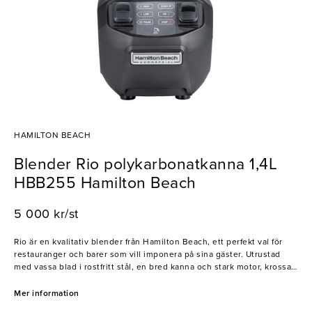
HAMILTON BEACH
Blender Rio polykarbonatkanna 1,4L
HBB255 Hamilton Beach
5 000 kr/st
Rio är en kvalitativ blender från Hamilton Beach, ett perfekt val för
restauranger och barer som vill imponera på sina gäster. Utrustad
med vassa blad i rostfritt stål, en bred kanna och stark motor, krossar
is och andra ingredienser snabbt vilket är viktigt för jämna och
professionella resultat. Blendern har en låg, en hög och en
Mer information
pulserande inställning vilket gör den användbar för diverse ändamål.