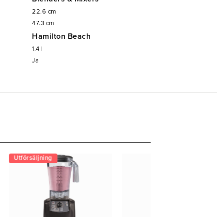
22.6
cm
47.3
cm
Hamilton Beach
1.4
l
Ja
Utförsäljning