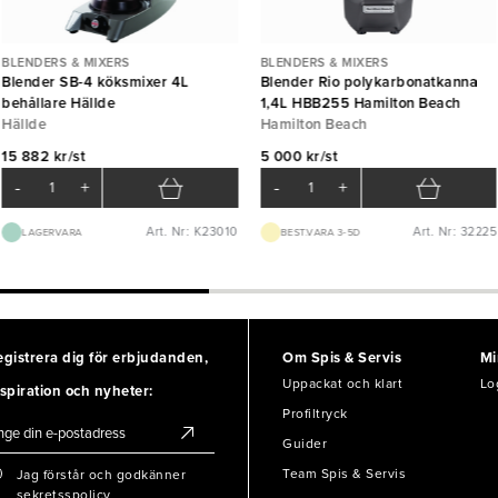
BLENDERS & MIXERS
BLENDERS & MIXERS
Blender SB-4 köksmixer 4L
Blender Rio polykarbonatkanna
behållare Hällde
1,4L HBB255 Hamilton Beach
Hällde
Hamilton Beach
15 882 kr/st
5 000 kr/st
-
+
-
+
Art. Nr: K23010
Art. Nr: 32225
LAGERVARA
BEST.VARA 3-5D
egistrera dig för erbjudanden,
Om Spis & Servis
Mi
Uppackat och klart
Lo
spiration och nyheter:
Profiltryck
Guider
Team Spis & Servis
Jag förstår och godkänner
sekretsspolicy