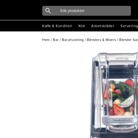
Kaffe & Konditori
Kök
Arbetskläder
Servering
Hem
/
Bar
/
Barutrustning
/
Blenders & Mixers
/
Blender Su