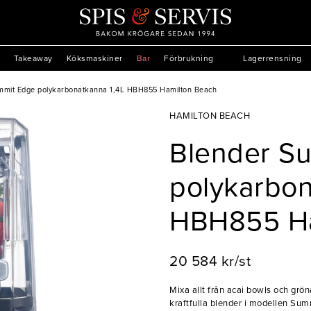
Takeaway
Köksmaskiner
Bar
Förbrukning
Lagerrensning
mmit Edge polykarbonatkanna 1,4L HBH855 Hamilton Beach
HAMILTON BEACH
Blender S
polykarbon
HBH855 Ha
20 584 kr/st
Mixa allt från acai bowls och grön
kraftfulla blender i modellen Su