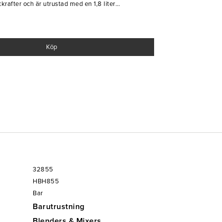
krafter och är utrustad med en 1,8 liter
are. Auto-blend funktionen säkerställer snabb och
der. Summit Edge blendern är en riktig vinnare i
ver effektivitet och kraftfulla köksmaskiner.
Köp
32855
HBH855
Bar
Barutrustning
Blenders & Mixers