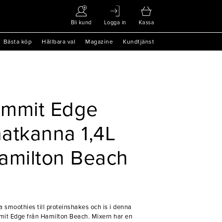
Bli kund
Logga in
Kassa
Bästa köp
Hållbara val
Magazine
Kundtjänst
ummit Edge
atkanna 1,4L
milton Beach
a smoothies till proteinshakes och is i denna
mmit Edge från Hamilton Beach. Mixern har en