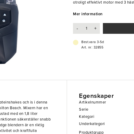
otroligt effektivt motor med 3 häst
ljudisolerande polycarbonatbehåll
effektiv mixning på bara 12 sekun
Mer information
barer och på restauranger som krä
-
+
- 4 program med skalhastigheter
- Digital display
- Rostfri stålkniv
Best.vara 3-5d
- Wave-action bland
Art. nr: 32855
- Kannan handdiskas
Egenskaper
roteinshakes och is i denna
Artikelnummer
ilton Beach. Mixern har en
Serie
ustad med en 1,8 liter
Kategori
unktionen säkerställer snabb
Underkategori
dge blendern är en riktig
ivitet och kraftfulla
Produktgrupp